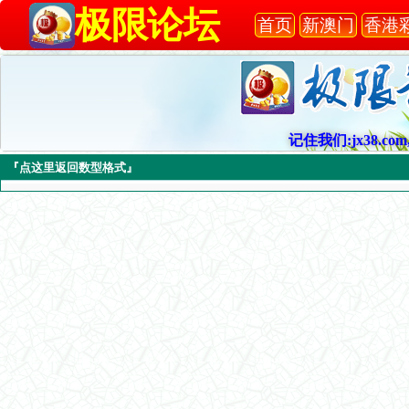
极限论坛
首页
新澳门
香港
记住我们:jx38.com,
『点这里返回数型格式』