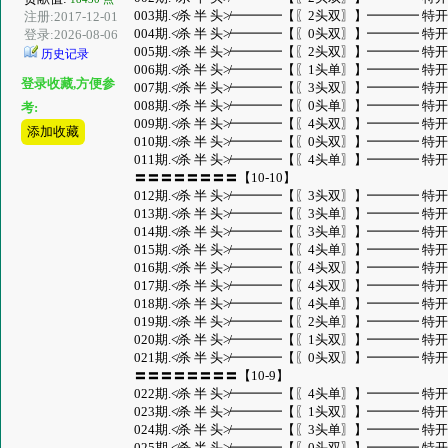
003期.≮杀 半 头≯━━━━【〖2头双〗】━━━━ 特开
注册:2017-12-01
004期.≮杀 半 头≯━━━━【〖0头双〗】━━━━ 特开
登录:2026-08-06
005期.≮杀 半 头≯━━━━【〖2头双〗】━━━━ 特开
历史记录
006期.≮杀 半 头≯━━━━【〖1头单〗】━━━━ 特开
登录收藏,方便参
007期.≮杀 半 头≯━━━━【〖3头双〗】━━━━ 特开
008期.≮杀 半 头≯━━━━【〖0头单〗】━━━━ 特开
考:
009期.≮杀 半 头≯━━━━【〖4头双〗】━━━━ 特开
添加收藏
010期.≮杀 半 头≯━━━━【〖0头双〗】━━━━ 特开
011期.≮杀 半 头≯━━━━【〖4头单〗】━━━━ 特开
〓〓〓〓〓〓〓〓【10-10】
012期.≮杀 半 头≯━━━━【〖3头双〗】━━━━ 特开
013期.≮杀 半 头≯━━━━【〖3头单〗】━━━━ 特开
014期.≮杀 半 头≯━━━━【〖3头单〗】━━━━ 特开
015期.≮杀 半 头≯━━━━【〖4头单〗】━━━━ 特开
016期.≮杀 半 头≯━━━━【〖4头双〗】━━━━ 特开
017期.≮杀 半 头≯━━━━【〖4头双〗】━━━━ 特开
018期.≮杀 半 头≯━━━━【〖4头单〗】━━━━ 特开
019期.≮杀 半 头≯━━━━【〖2头单〗】━━━━ 特开
020期.≮杀 半 头≯━━━━【〖1头双〗】━━━━ 特开
021期.≮杀 半 头≯━━━━【〖0头双〗】━━━━ 特开
〓〓〓〓〓〓〓〓【10-9】
022期.≮杀 半 头≯━━━━【〖4头单〗】━━━━ 特开
023期.≮杀 半 头≯━━━━【〖1头双〗】━━━━ 特开
024期.≮杀 半 头≯━━━━【〖3头单〗】━━━━ 特开
025期.≮杀 半 头≯━━━━【〖0头双〗】━━━━ 特开