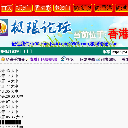
首页
新澳门
香港彩
老澳门
简:新澳
简:香港
简:
香
当前位于:
记住我们:jx38.com,jx40.com,90506.com,极限论坛.com
【想赚钱赶紧跟上！】】
推荐
次
给高手加分
查看〖论坛规则〗
投诉
回复主题
作者编辑
关
开.43 大中
开.12 大中
开.14 大中
开.27 大中
开.35 大中
开.26 06 大中
开.07 大中
开.34 大中
开.12 大中
开.05 35 大中
》▉▉▉▉▉▉▉▉
开.12 22 大中