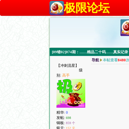
极限论坛
[09错02]074期：……精品二十码……真实记
导航
本帖查看
8480
【冲刺流星】
级
别:
高手
精华:
0
发帖:
698
铜板:
859 个
银元:
152 元