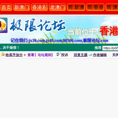
首页
新澳门
香港彩
老澳门
简:新澳
简:香港
简:
香
当前位于:
记住我们:jx38.com,jx40.com,90506.com,极限论坛.com
录，决不做假！
推荐
次
给高手加分
查看〖论坛规则〗
投诉
回复主题
作者编辑
关