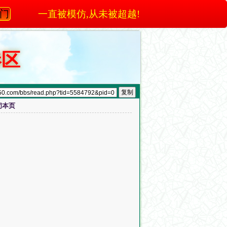
澳门
一直被模仿,从未被超越!
港区
闭本页