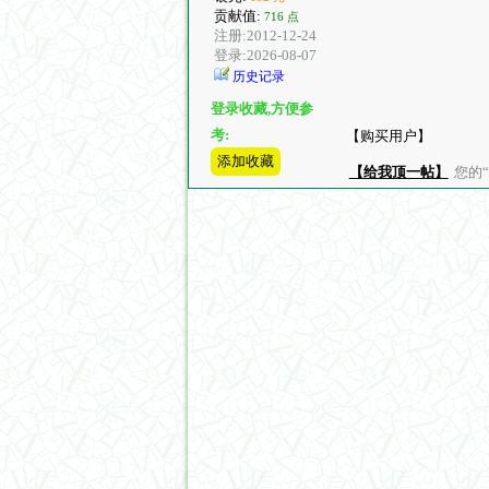
贡献值:
716 点
注册:2012-12-24
登录:2026-08-07
历史记录
登录收藏,方便参
考:
【购买用户】
添加收藏
【给我顶一帖】
您的“