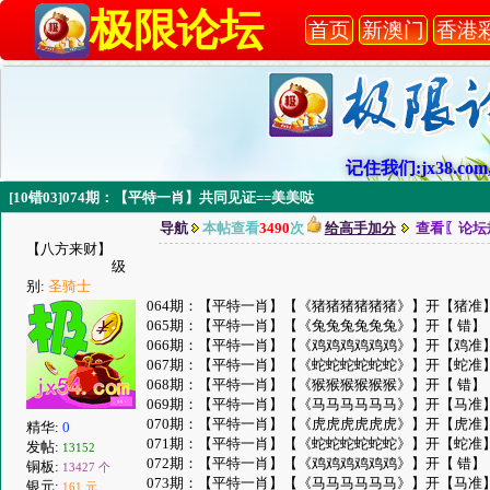
极限论坛
首页
新澳门
香港
记住我们:jx38.com,
[10错03]074期：【平特一肖】共同见证==美美哒
导航
本帖查看
3490
次
给高手加分
查看〖论坛
【八方来财】
级
别:
圣骑士
064期：【平特一肖】【《猪猪猪猪猪猪》】开【猪准
065期：【平特一肖】【《兔兔兔兔兔兔》】开【 错】
066期：【平特一肖】【《鸡鸡鸡鸡鸡鸡》】开【鸡准
067期：【平特一肖】【《蛇蛇蛇蛇蛇蛇》】开【蛇准
068期：【平特一肖】【《猴猴猴猴猴猴》】开【 错】
069期：【平特一肖】【《马马马马马马》】开【马准
070期：【平特一肖】【《虎虎虎虎虎虎》】开【虎准
精华:
0
071期：【平特一肖】【《蛇蛇蛇蛇蛇蛇》】开【蛇准
发帖:
13152
072期：【平特一肖】【《鸡鸡鸡鸡鸡鸡》】开【 错】
铜板:
13427 个
073期：【平特一肖】【《马马马马马马》】开【马准
银元:
161 元