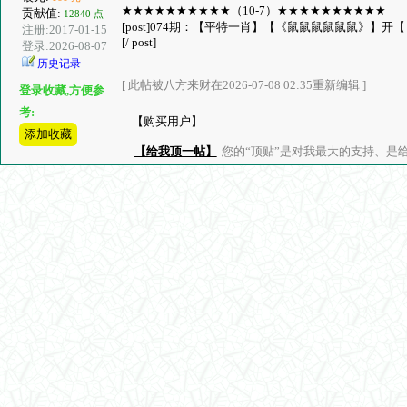
★★★★★★★★★★（10-7）★★★★★★★★★★
贡献值:
12840 点
[post]074期：【平特一肖】【《鼠鼠鼠鼠鼠鼠》】开
注册:2017-01-15
[/ post]
登录:2026-08-07
历史记录
[ 此帖被八方来财在2026-07-08 02:35重新编辑 ]
登录收藏,方便参
考:
【购买用户】
添加收藏
【给我顶一帖】
您的“顶贴”是对我最大的支持、是给了我