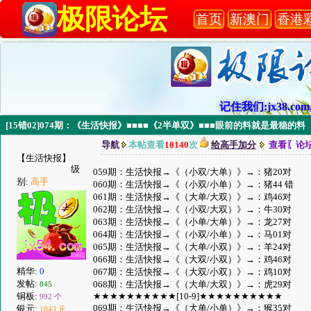
极限论坛
首页
新澳门
香港
记住我们:jx38.com,
[15错02]074期：《生活快报》■■■■《2半单双》■■■眼前的料就是最稳的料
导航
本帖查看
10140
次
给高手加分
查看〖论
【生活快报】
级
059期：生活快报→《（小双/大单）》→：猪20对
别:
高手
060期：生活快报→《（小双/小单）》→：猪44 错
061期：生活快报→《（大单/大双）》→：鸡46对
062期：生活快报→《（小双/大双）》→：牛30对
063期：生活快报→《（小单/大单）》→：龙27对
064期：生活快报→《（小双/小单）》→：马01对
065期：生活快报→《（大单/小双）》→：羊24对
066期：生活快报→《（大双/小双）》→：鸡46对
精华:
0
067期：生活快报→《（大双/小双）》→：鸡10对
发帖:
068期：生活快报→《（大单/大双）》→：虎29对
845
铜板:
★★★★★★★★★★[10-9]★★★★★★★★★★
992 个
069期：生活快报→《（大单/小单）》→：猴35对
银元:
1043 元