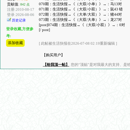
070期：生活快报→《（大双/小单）》→：马13对
贡献值:
842 点
071期：生活快报→《（大双/小双）》→：鼠43 错
注册:2010-08-17
072期：生活快报→《（大单/大双）》→：猪44对
登录:2026-08-06
073期：生活快报→《（大双/大单）》→：龙27对
历史记录
[post]074期：生活快报→《（大双/小双）》→：0对
登录收藏,方便参
[/ post]
考:
添加收藏
[ 此帖被生活快报在2026-07-08 02:19重新编辑 ]
【购买用户】
【给我顶一帖】
您的“顶贴”是对我最大的支持、是给了我