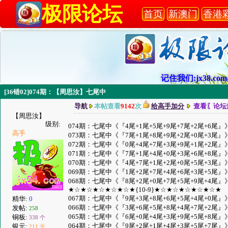
极限论坛
首页
新澳门
香港
记住我们:jx38.com,
[36错02]074期：【周思汝】七尾中
导航
本帖查看
9142
次
给高手加分
查看〖论坛
【周思汝】
级别:
074期：七尾中《『4尾+1尾+5尾+9尾+7尾+2尾+6尾』
高手
073期：七尾中《『7尾+1尾+8尾+9尾+2尾+0尾+3尾』
072期：七尾中《『0尾+4尾+7尾+3尾+9尾+1尾+2尾』
071期：七尾中《『7尾+1尾+4尾+0尾+3尾+6尾+8尾』
070期：七尾中《『4尾+7尾+1尾+2尾+0尾+5尾+3尾』
069期：七尾中《『1尾+2尾+7尾+4尾+6尾+3尾+5尾』
068期：七尾中《『8尾+2尾+0尾+7尾+5尾+9尾+4尾』
★☆★☆★☆★☆★☆★{10-9}★☆★☆★☆★☆★☆★
067期：七尾中《『9尾+3尾+8尾+6尾+5尾+4尾+0尾』
精华:
0
066期：七尾中《『3尾+6尾+5尾+8尾+4尾+7尾+2尾』
发帖:
258
065期：七尾中《『6尾+0尾+4尾+3尾+9尾+5尾+8尾』
铜板:
338 个
064期：七尾中《『9尾+2尾+1尾+4尾+3尾+5尾+7尾』
银元:
211 元