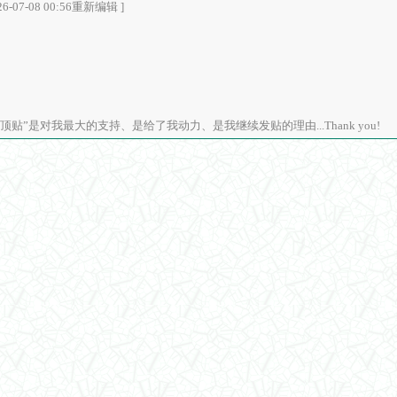
07-08 00:56重新编辑 ]
顶贴”是对我最大的支持、是给了我动力、是我继续发贴的理由...Thank you!