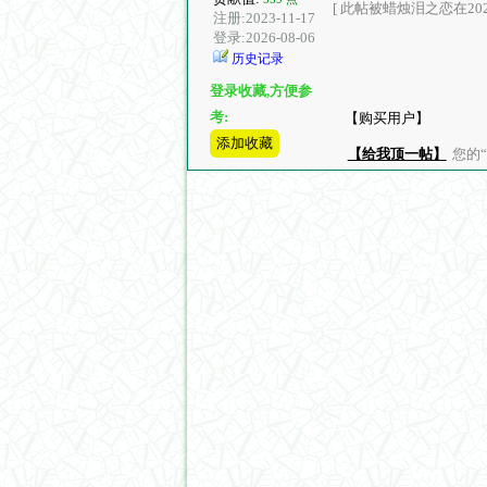
[ 此帖被蜡烛泪之恋在2026-
注册:2023-11-17
登录:2026-08-06
历史记录
登录收藏,方便参
考:
【购买用户】
添加收藏
【给我顶一帖】
您的“