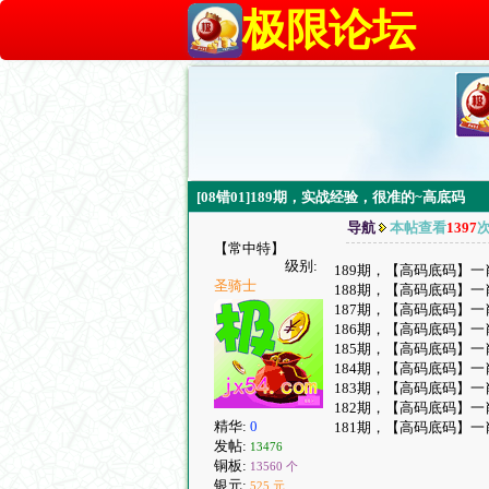
极限论坛
[08错01]189期，实战经验，很准的~高底码
导航
本帖查看
1397
【常中特】
级别:
189期，【高码底码】
圣骑士
188期，【高码底码】一
187期，【高码底码】一
186期，【高码底码】一
185期，【高码底码】一
184期，【高码底码】一
183期，【高码底码】一
182期，【高码底码】一
精华:
0
181期，【高码底码】一
发帖:
13476
铜板:
13560 个
银元:
525 元