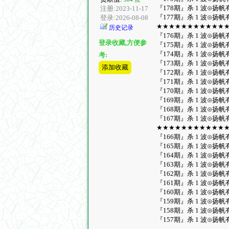
『178期』杀 1 波⊙扬帆
注册:2023-11-17
『177期』杀 1 波⊙扬帆
登录:2026-08-08
★★★★★★★★★★★★
历史记录
『176期』杀 1 波⊙扬帆
登录收藏,方便参
『175期』杀 1 波⊙扬帆
『174期』杀 1 波⊙扬帆
考:
『173期』杀 1 波⊙扬帆
添加收藏
『172期』杀 1 波⊙扬帆
『171期』杀 1 波⊙扬帆
『170期』杀 1 波⊙扬帆
『169期』杀 1 波⊙扬帆
『168期』杀 1 波⊙扬帆
『167期』杀 1 波⊙扬帆
★★★★★★★★★★★★
『166期』杀 1 波⊙扬帆
『165期』杀 1 波⊙扬帆
『164期』杀 1 波⊙扬帆
『163期』杀 1 波⊙扬帆
『162期』杀 1 波⊙扬帆
『161期』杀 1 波⊙扬帆
『160期』杀 1 波⊙扬帆
『159期』杀 1 波⊙扬帆
『158期』杀 1 波⊙扬帆
『157期』杀 1 波⊙扬帆