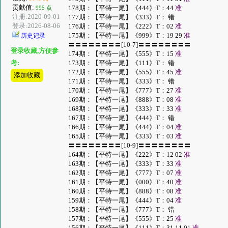
贡献值:
178期：【平特一尾】《444》T：44
准
995 点
注册:2020-09-01
177期：【平特一尾】《333》T： 错
登录:2026-08-06
176期：【平特一尾】《222》T：02
准
175期：【平特一尾】《999》T：19 29
准
历史记录
〓〓〓〓〓〓〓〓[10-7]〓〓〓〓〓〓〓〓
登录收藏,方便参
174期：【平特一尾】《555》T：15
准
173期：【平特一尾】《111》T： 错
考:
172期：【平特一尾】《555》T：45
准
添加收藏
171期：【平特一尾】《333》T： 错
170期：【平特一尾】《777》T：27
准
169期：【平特一尾】《888》T：08
准
168期：【平特一尾】《333》T：33
准
167期：【平特一尾】《444》T： 错
166期：【平特一尾】《444》T：04
准
165期：【平特一尾】《333》T：03
准
〓〓〓〓〓〓〓〓[10-9]〓〓〓〓〓〓〓〓
164期：【平特一尾】《222》T：12 02
准
163期：【平特一尾】《333》T：33
准
162期：【平特一尾】《777》T：07
准
161期：【平特一尾】《000》T：40
准
160期：【平特一尾】《888》T：08
准
159期：【平特一尾】《444》T：04
准
158期：【平特一尾】《777》T： 错
157期：【平特一尾】《555》T：25
准
156期：【平特一尾】《111》T：31 11 01
准