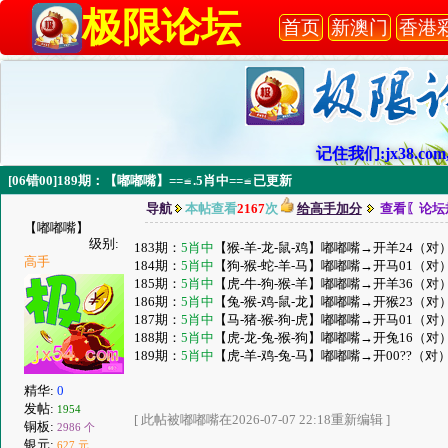
极限论坛
首页
新澳门
香港
记住我们:jx38.com,
[06错00]189期：【嘟嘟嘴】==≌.5肖中==≌已更新
导航
本帖查看
2167
次
给高手加分
查看〖论坛
【嘟嘟嘴】
级别:
183期：
5肖中
【猴-羊-龙-鼠-鸡】嘟嘟嘴→开羊24（对
高手
184期：
5肖中
【狗-猴-蛇-羊-马】嘟嘟嘴→开马01（对
185期：
5肖中
【虎-牛-狗-猴-羊】嘟嘟嘴→开羊36（对
186期：
5肖中
【兔-猴-鸡-鼠-龙】嘟嘟嘴→开猴23（对
187期：
5肖中
【马-猪-猴-狗-虎】嘟嘟嘴→开马01（对
188期：
5肖中
【虎-龙-兔-猴-狗】嘟嘟嘴→开兔16（对
189期：
5肖中
【虎-羊-鸡-兔-马】嘟嘟嘴→开00??（对
精华:
0
发帖:
1954
[ 此帖被嘟嘟嘴在2026-07-07 22:18重新编辑 ]
铜板:
2986 个
银元:
627 元