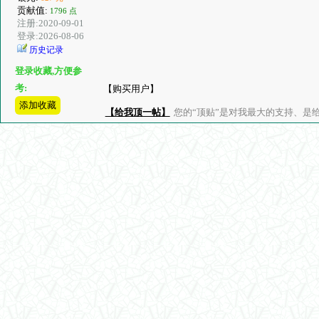
贡献值:
1796 点
注册:2020-09-01
登录:2026-08-06
历史记录
登录收藏,方便参
考:
【购买用户】
添加收藏
【给我顶一帖】
您的“顶贴”是对我最大的支持、是给了我