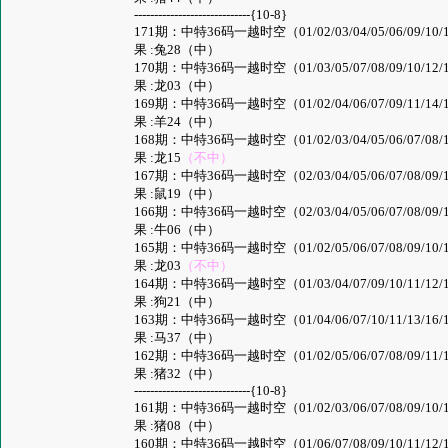
-----------------------------{10-8}
171期：中特36码一越时空（01/02/03/04/05/06/09/10/11/12/1
果 :兔28（中）
170期：中特36码一越时空（01/03/05/07/08/09/10/12/14/15/1
果 :龙03（中）
169期：中特36码一越时空（01/02/04/06/07/09/11/14/15/18/1
果 :羊24（中）
168期：中特36码一越时空（01/02/03/04/05/06/07/08/10/11/1
果 :龙15
（不中）
167期：中特36码一越时空（02/03/04/05/06/07/08/09/10/14/1
果 :鼠19（中）
166期：中特36码一越时空（02/03/04/05/06/07/08/09/12/13/1
果 :牛06（中）
165期：中特36码一越时空（01/02/05/06/07/08/09/10/11/12/1
果 :龙03
（不中）
164期：中特36码一越时空（01/03/04/07/09/10/11/12/15/16/1
果 :狗21（中）
163期：中特36码一越时空（01/04/06/07/10/11/13/16/17/18/2
果 :马37（中）
162期：中特36码一越时空（01/02/05/06/07/08/09/11/13/15/1
果 :猪32（中）
-----------------------------{10-8}
161期：中特36码一越时空（01/02/03/06/07/08/09/10/11/13/1
果 :猪08（中）
160期：中特36码一越时空（01/06/07/08/09/10/11/12/13/14/1