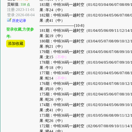
贡献值:
183期：中特36码一越时空（01/02/03/04/06/07/08/09/10/11/1
558 点
注册:2023-11-01
果 :羊24（中）
登录:2026-08-04
182期：中特36码一越时空（01/02/03/04/05/06/07/08/09/11/1
果 :虎41（中）
历史记录
-----------------------------{10-8}
登录收藏,方便参
181期：中特36码一越时空（01/04/05/06/09/11/12/14/15/16/1
果 :鼠19（中）
考:
180期：中特36码一越时空（03/04/05/07/08/09/10/12/13/15/1
添加收藏
果 :狗21（中）
179期：中特36码一越时空（03/04/05/06/07/08/09/10/11/14/1
果 :龙15
（不中）
178期：中特36码一越时空（01/03/04/05/06/07/09/10/11/13/1
果 :牛18（中）
177期：中特36码一越时空（01/02/03/04/05/06/07/08/10/11/1
果 :蛇14
（不中）
176期：中特36码一越时空（01/02/03/04/07/08/10/12/13/14/1
果 :鸡10（中）
175期：中特36码一越时空（01/02/04/05/06/07/08/10/11/13/1
果 :蛇26（中）
174期：中特36码一越时空（01/02/03/04/05/06/09/10/12/15/1
果 :虎41（中）
173期：中特36码一越时空（01/03/05/06/08/09/11/12/13/14/1
果 :蛇26（中）
172期：中特36码一越时空（02/06/07/08/09/10/11/14/15/16/1
果 :猪44（中）