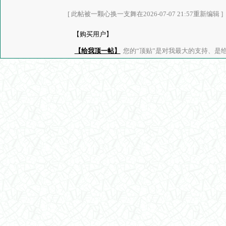
[ 此帖被一颗心换一支舞在2026-07-07 21:57重新编辑 ]
【购买用户】
【给我顶一帖】
您的“顶贴”是对我最大的支持、是给了我