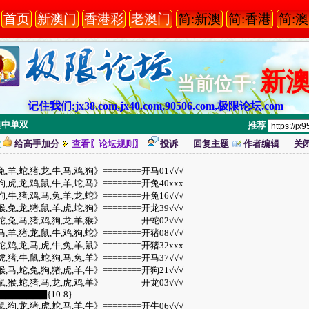
首页
新澳门
香港彩
老澳门
简:新澳
简:香港
简:
新
当前位于:
记住我们:jx38.com,jx40.com,90506.com,极限论坛.com
经典中单双
推荐
次
给高手加分
查看〖论坛规则〗
投诉
回复主题
作者编辑
关
兔,羊,蛇,猪,龙,牛,马,鸡,狗》========开马01√√√
狗,虎,龙,鸡,鼠,牛,羊,蛇,马》========开兔40xxx
狗,牛,猪,鸡,马,兔,羊,龙,蛇》========开兔16√√√
猴,兔,龙,猪,鼠,羊,虎,蛇,狗》========开龙39√√√
蛇,兔,马,猪,鸡,狗,龙,羊,猴》========开蛇02√√√
马,羊,猪,龙,鼠,牛,鸡,狗,蛇》========开猪08√√√
蛇,鸡,龙,马,虎,牛,兔,羊,鼠》========开猪32xxx
虎,猪,牛,鼠,蛇,狗,马,兔,羊》========开马37√√√
猴,马,蛇,兔,狗,猪,虎,羊,牛》========开狗21√√√
鼠,猴,蛇,猪,马,龙,虎,鸡,羊》========开龙03√√√
▇▇▇▇▇▇{10-8}
鼠,狗,龙,猪,虎,蛇,马,羊,牛》========开牛06√√√