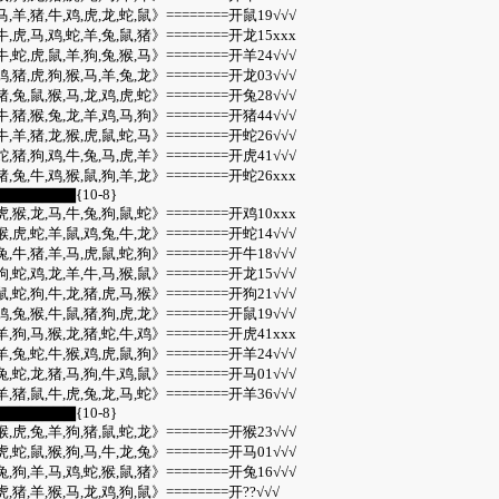
马,羊,猪,牛,鸡,虎,龙,蛇,鼠》========开鼠19√√√
牛,虎,马,鸡,蛇,羊,兔,鼠,猪》========开龙15xxx
牛,蛇,虎,鼠,羊,狗,兔,猴,马》========开羊24√√√
鸡,猪,虎,狗,猴,马,羊,兔,龙》========开龙03√√√
猪,兔,鼠,猴,马,龙,鸡,虎,蛇》========开兔28√√√
牛,猪,猴,兔,龙,羊,鸡,马,狗》========开猪44√√√
牛,羊,猪,龙,猴,虎,鼠,蛇,马》========开蛇26√√√
蛇,猪,狗,鸡,牛,兔,马,虎,羊》========开虎41√√√
猪,兔,牛,鸡,猴,鼠,狗,羊,龙》========开蛇26xxx
▇▇▇▇▇▇{10-8}
虎,猴,龙,马,牛,兔,狗,鼠,蛇》========开鸡10xxx
猴,虎,蛇,羊,鼠,鸡,兔,牛,龙》========开蛇14√√√
兔,牛,猪,羊,马,虎,鼠,蛇,狗》========开牛18√√√
狗,蛇,鸡,龙,羊,牛,马,猴,鼠》========开龙15√√√
鼠,蛇,狗,牛,龙,猪,虎,马,猴》========开狗21√√√
鸡,兔,猴,牛,鼠,猪,狗,虎,龙》========开鼠19√√√
羊,狗,马,猴,龙,猪,蛇,牛,鸡》========开虎41xxx
羊,兔,蛇,牛,猴,鸡,虎,鼠,狗》========开羊24√√√
兔,蛇,龙,猪,马,狗,牛,鸡,鼠》========开马01√√√
羊,猪,鼠,牛,虎,兔,龙,马,蛇》========开羊36√√√
▇▇▇▇▇▇{10-8}
猴,虎,兔,羊,狗,猪,鼠,蛇,龙》========开猴23√√√
虎,蛇,鼠,猴,狗,马,牛,龙,兔》========开马01√√√
兔,狗,羊,马,鸡,蛇,猴,鼠,猪》========开兔16√√√
虎,猪,羊,猴,马,龙,鸡,狗,鼠》========开??√√√