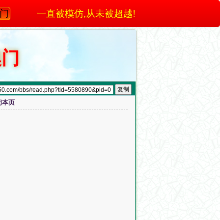
澳门
一直被模仿,从未被超越!
澳门
闭本页