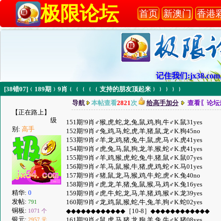
极限论坛
首页
新澳门
香港
记住我们:jx38.com,
[38错07]﹙189期﹚9肖﹛﹛﹛﹛﹛支持的朋友顶起来﹜﹜﹜﹜﹜
导航
本帖查看
2821
次
给高手加分
查看〖论坛
【正在路上】
级
151期!9肖♂猴,虎,蛇,龙,兔,鼠,鸡,狗,牛♂K.鼠31yes
别:
高手
152期!9肖♂兔,鸡,马,蛇,虎,羊,猪,鼠,龙♂K.狗45no
153期!9肖♂羊,龙,鸡,猪,兔,牛,鼠,虎,马♂K.虎41yes
154期!9肖♂虎,兔,马,鼠,狗,龙,羊,猴,蛇♂K.虎41yes
155期!9肖♂羊,鸡,猴,虎,蛇,兔,牛,猪,鼠♂K.鼠07yes
156期!9肖♂羊,马,鼠,猴,牛,猪,虎,鸡,蛇♂K.马01yes
157期!9肖♂猪,鼠,龙,马,猴,鸡,牛,蛇,虎♂K.兔40no
158期!9肖♂虎,龙,羊,猪,兔,鼠,猴,马,鸡♂K.兔16yes
精华:
0
159期!9肖♂虎,牛,蛇,龙,马,羊,猪,鸡,猴♂K.龙39yes
发帖:
160期!9肖♂龙,鸡,鼠,猴,蛇,牛,兔,羊,狗♂K.蛇02yes
791
铜板:
◆◆◆◆◆◆◆◆◆◆◆◆［10-8］◆◆◆◆◆◆◆◆◆◆◆◆
1071 个
银元:
161期!9肖♂鼠,虎,马,猪,龙,狗,羊,兔,牛♂K.猪08yes
2957 元