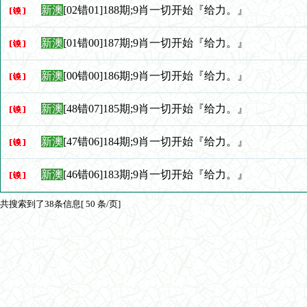
新澳
[02错01]188期;9肖一切开始『给力。』
新澳
[01错00]187期;9肖一切开始『给力。』
新澳
[00错00]186期;9肖一切开始『给力。』
新澳
[48错07]185期;9肖一切开始『给力。』
新澳
[47错06]184期;9肖一切开始『给力。』
新澳
[46错06]183期;9肖一切开始『给力。』
共搜索到了38条信息[ 50 条/页]