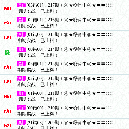
澳门
[03错01]﹛217期﹜㊣★⑨肖中㊣★〓〓∷∷
期期实战，已上料！
澳门
[02错01]﹛216期﹜㊣★⑨肖中㊣★〓〓∷∷
期期实战，已上料！
澳门
[01错00]﹛215期﹜㊣★⑨肖中㊣★〓〓∷∷
期期实战，已上料！
澳门
[00错00]﹛214期﹜㊣★⑨肖中㊣★〓〓∷∷
期期实战，已上料！
澳门
[03错01]﹛213期﹜㊣★⑨肖中㊣★〓〓∷∷
期期实战，已上料！
澳门
[02错00]﹛212期﹜㊣★⑨肖中㊣★〓〓∷∷
期期实战，已上料！
澳门
[01错00]﹛211期﹜㊣★⑨肖中㊣★〓〓∷∷
期期实战，已上料！
澳门
[00错00]﹛210期﹜㊣★⑨肖中㊣★〓〓∷∷
期期实战，已上料！
澳门
[21错03]﹛209期﹜㊣★⑨肖中㊣★〓〓∷∷
期期实战，已上料！