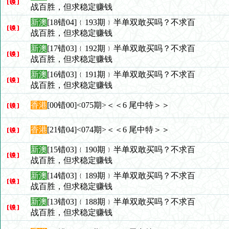
战百胜，但求稳定赚钱
新澳
[18错04]﹛193期﹜半单双敢买吗？不求百
战百胜，但求稳定赚钱
新澳
[17错03]﹛192期﹜半单双敢买吗？不求百
战百胜，但求稳定赚钱
新澳
[16错03]﹛191期﹜半单双敢买吗？不求百
战百胜，但求稳定赚钱
香港
[00错00]<075期>＜＜6 尾中特＞＞
香港
[21错04]<074期>＜＜6 尾中特＞＞
新澳
[15错03]﹛190期﹜半单双敢买吗？不求百
战百胜，但求稳定赚钱
新澳
[14错03]﹛189期﹜半单双敢买吗？不求百
战百胜，但求稳定赚钱
新澳
[13错03]﹛188期﹜半单双敢买吗？不求百
战百胜，但求稳定赚钱