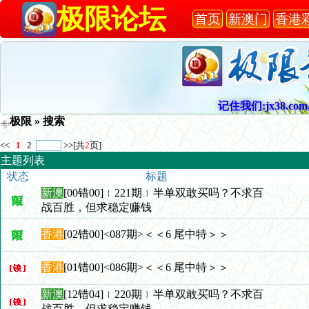
极限论坛
首页
新澳门
香港
记住我们:jx38.com,
极限
» 搜索
<<
1
2
>>
[共
2
页]
主题列表
状态
标题
新澳
[00错00]﹛221期﹜半单双敢买吗？不求百
战百胜，但求稳定赚钱
香港
[02错00]<087期>＜＜6 尾中特＞＞
香港
[01错00]<086期>＜＜6 尾中特＞＞
新澳
[12错04]﹛220期﹜半单双敢买吗？不求百
战百胜，但求稳定赚钱