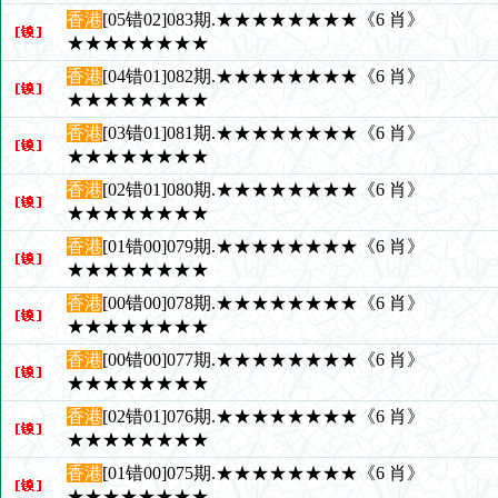
香港
[05错02]083期.★★★★★★★★《6 肖》
★★★★★★★★
香港
[04错01]082期.★★★★★★★★《6 肖》
★★★★★★★★
香港
[03错01]081期.★★★★★★★★《6 肖》
★★★★★★★★
香港
[02错01]080期.★★★★★★★★《6 肖》
★★★★★★★★
香港
[01错00]079期.★★★★★★★★《6 肖》
★★★★★★★★
香港
[00错00]078期.★★★★★★★★《6 肖》
★★★★★★★★
香港
[00错00]077期.★★★★★★★★《6 肖》
★★★★★★★★
香港
[02错01]076期.★★★★★★★★《6 肖》
★★★★★★★★
香港
[01错00]075期.★★★★★★★★《6 肖》
★★★★★★★★