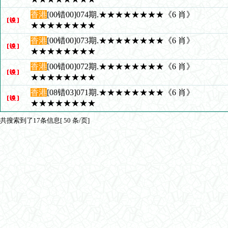
香港
[00错00]074期.★★★★★★★★《6 肖》
★★★★★★★★
香港
[00错00]073期.★★★★★★★★《6 肖》
★★★★★★★★
香港
[00错00]072期.★★★★★★★★《6 肖》
★★★★★★★★
香港
[08错03]071期.★★★★★★★★《6 肖》
★★★★★★★★
共搜索到了17条信息[ 50 条/页]