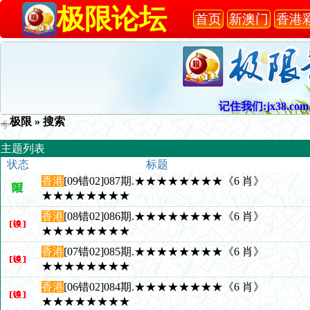
极限论坛
首页
新澳门
香港
记住我们:jx38.com,
极限
» 搜索
主题列表
状态
标题
香港
[09错02]087期.★★★★★★★★《6 肖》
★★★★★★★★
香港
[08错02]086期.★★★★★★★★《6 肖》
★★★★★★★★
香港
[07错02]085期.★★★★★★★★《6 肖》
★★★★★★★★
香港
[06错02]084期.★★★★★★★★《6 肖》
★★★★★★★★