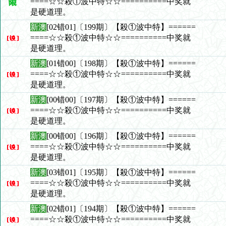
====☆☆殺①波中特☆☆==========中奖就
是硬道理。
新澳
[02错01]〔199期〕【殺①波中特】======
====☆☆殺①波中特☆☆==========中奖就
是硬道理。
新澳
[01错00]〔198期〕【殺①波中特】======
====☆☆殺①波中特☆☆==========中奖就
是硬道理。
新澳
[00错00]〔197期〕【殺①波中特】======
====☆☆殺①波中特☆☆==========中奖就
是硬道理。
新澳
[00错00]〔196期〕【殺①波中特】======
====☆☆殺①波中特☆☆==========中奖就
是硬道理。
新澳
[03错01]〔195期〕【殺①波中特】======
====☆☆殺①波中特☆☆==========中奖就
是硬道理。
新澳
[02错01]〔194期〕【殺①波中特】======
====☆☆殺①波中特☆☆==========中奖就