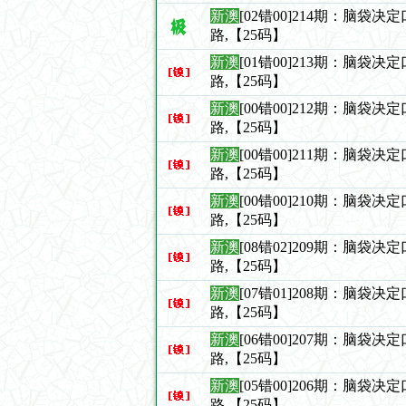
新澳
[02错00]214期：脑袋决
路,【25码】
新澳
[01错00]213期：脑袋决
路,【25码】
新澳
[00错00]212期：脑袋决
路,【25码】
新澳
[00错00]211期：脑袋决
路,【25码】
新澳
[00错00]210期：脑袋决
路,【25码】
新澳
[08错02]209期：脑袋决
路,【25码】
新澳
[07错01]208期：脑袋决
路,【25码】
新澳
[06错00]207期：脑袋决
路,【25码】
新澳
[05错00]206期：脑袋决
路,【25码】