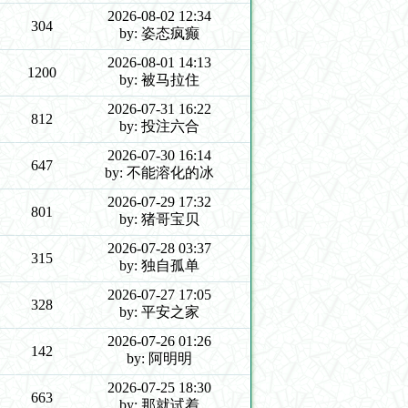
2026-08-02 12:34
304
by: 姿态疯癫
2026-08-01 14:13
1200
by: 被马拉住
2026-07-31 16:22
812
by: 投注六合
2026-07-30 16:14
647
by: 不能溶化的冰
2026-07-29 17:32
801
by: 猪哥宝贝
2026-07-28 03:37
315
by: 独自孤单
2026-07-27 17:05
328
by: 平安之家
2026-07-26 01:26
142
by: 阿明明
2026-07-25 18:30
663
by: 那就试着