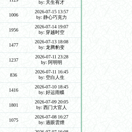
by: 天生有才
2026-07-15 13:57
1006
by: 静心巧克力
2026-07-14 19:07
1956
by: 穿越时空
2026-07-13 18:08
1477
by: 龙腾豹变
2026-07-11 23:28
1237
by: 阿明明
2026-07-11 16:45
836
by: 空白人生
2026-07-10 18:45
1416
by: 好运雨蝶
2026-07-09 20:05
1801
by: 西门大官人
2026-07-08 16:27
1075
by: 過眼雲煙
2026-07-07 16:08