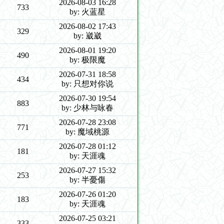
2026-08-03 16:28
733
by: 火蓝星
2026-08-02 17:43
329
by: 崴崴
2026-08-01 19:20
490
by: 极限魔
2026-07-31 18:58
434
by: 只想对你说
2026-07-30 19:54
883
by: 少林与咏春
2026-07-28 23:08
771
by: 魔域桃源
2026-07-28 01:12
181
by: 天涯魂
2026-07-27 15:32
253
by: 半憂傷
2026-07-26 01:20
183
by: 天涯魂
2026-07-25 03:21
333