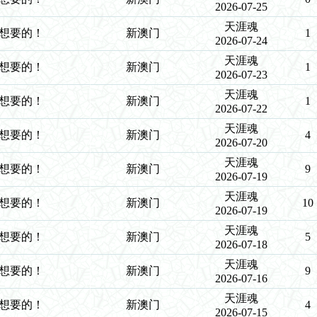
2026-07-25
天涯魂
是你想要的！
新澳门
1
2026-07-24
天涯魂
是你想要的！
新澳门
1
2026-07-23
天涯魂
是你想要的！
新澳门
1
2026-07-22
天涯魂
是你想要的！
新澳门
4
2026-07-20
天涯魂
是你想要的！
新澳门
9
2026-07-19
天涯魂
是你想要的！
新澳门
10
2026-07-19
天涯魂
是你想要的！
新澳门
5
2026-07-18
天涯魂
是你想要的！
新澳门
9
2026-07-16
天涯魂
是你想要的！
新澳门
4
2026-07-15