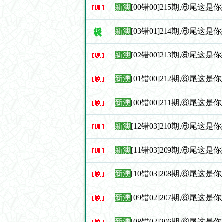
新澳
[00错00]215期,⑥尾这
新澳
[03错01]214期,⑥尾这
新澳
[02错00]213期,⑥尾这
新澳
[01错00]212期,⑥尾这
新澳
[00错00]211期,⑥尾这
新澳
[12错03]210期,⑥尾这
新澳
[11错03]209期,⑥尾这
新澳
[10错03]208期,⑥尾这
新澳
[09错02]207期,⑥尾这
新澳
[08错02]206期,⑥尾这