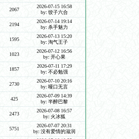
2026-07-15 16:58
2067
by: 饺子六合
2026-07-14 19:14
2194
by: 杀手魅力
2026-07-13 15:20
1595
by: 淘气王子
2026-07-12 16:56
1023
by: 开心果
2026-07-11 17:29
1857
by: 不必勉强
2026-07-10 20:16
2730
by: 哑口无言
2026-07-09 14:39
425
by: 半醉巴黎
2026-07-08 16:57
2473
by: 火冰狐
2026-07-07 20:31
5751
by: 没有爱情的滋润