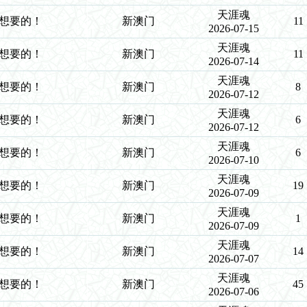
天涯魂
是你想要的！
新澳门
11
2026-07-15
天涯魂
是你想要的！
新澳门
11
2026-07-14
天涯魂
是你想要的！
新澳门
8
2026-07-12
天涯魂
是你想要的！
新澳门
6
2026-07-12
天涯魂
是你想要的！
新澳门
6
2026-07-10
天涯魂
是你想要的！
新澳门
19
2026-07-09
天涯魂
是你想要的！
新澳门
1
2026-07-09
天涯魂
是你想要的！
新澳门
14
2026-07-07
天涯魂
是你想要的！
新澳门
45
2026-07-06