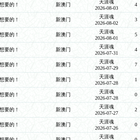
天涯魂
是你想要的！
新澳门
4
2026-08-03
天涯魂
是你想要的！
新澳门
3
2026-08-02
天涯魂
是你想要的！
新澳门
5
2026-08-01
天涯魂
是你想要的！
新澳门
4
2026-07-31
天涯魂
是你想要的！
新澳门
7
2026-07-29
天涯魂
是你想要的！
新澳门
1
2026-07-28
天涯魂
是你想要的！
新澳门
0
2026-07-28
天涯魂
是你想要的！
新澳门
2
2026-07-27
天涯魂
是你想要的！
新澳门
0
2026-07-26
天涯魂
是你想要的！
新澳门
0