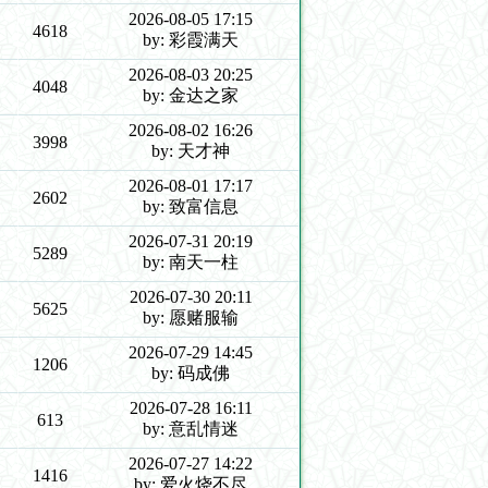
2026-08-05 17:15
4618
by: 彩霞满天
2026-08-03 20:25
4048
by: 金达之家
2026-08-02 16:26
3998
by: 天才神
2026-08-01 17:17
2602
by: 致富信息
2026-07-31 20:19
5289
by: 南天一柱
2026-07-30 20:11
5625
by: 愿赌服输
2026-07-29 14:45
1206
by: 码成佛
2026-07-28 16:11
613
by: 意乱情迷
2026-07-27 14:22
1416
by: 爱火烧不尽