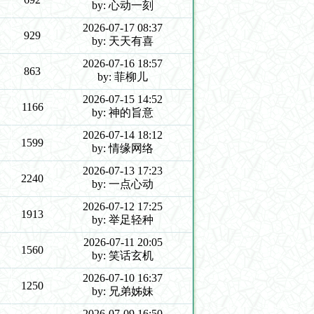
by: 心动一刻
2026-07-17 08:37
929
by: 天天有喜
2026-07-16 18:57
863
by: 菲柳儿
2026-07-15 14:52
1166
by: 神的旨意
2026-07-14 18:12
1599
by: 情缘网络
2026-07-13 17:23
2240
by: 一点心动
2026-07-12 17:25
1913
by: 举足轻种
2026-07-11 20:05
1560
by: 笑话玄机
2026-07-10 16:37
1250
by: 兄弟姊妹
2026-07-09 16:50