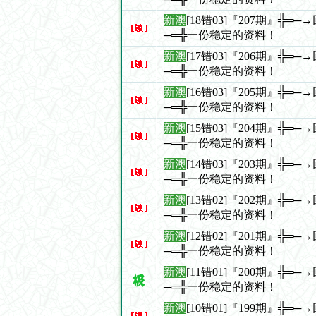
新澳
[18错03]『207期』╬═
─═╬一份稳定的资料！
新澳
[17错03]『206期』╬═
─═╬一份稳定的资料！
新澳
[16错03]『205期』╬═
─═╬一份稳定的资料！
新澳
[15错03]『204期』╬═
─═╬一份稳定的资料！
新澳
[14错03]『203期』╬═
─═╬一份稳定的资料！
新澳
[13错02]『202期』╬═
─═╬一份稳定的资料！
新澳
[12错02]『201期』╬═
─═╬一份稳定的资料！
新澳
[11错01]『200期』╬═
─═╬一份稳定的资料！
新澳
[10错01]『199期』╬═