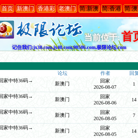
首页
新澳门
香港彩
老澳门
简:新澳
简:香港
简:
首
当前位于:
记住我们:jx38.com,jx40.com,90506.com,极限论坛.com
论坛
作者
回
─→回家中特36码→
回家
新澳门
1
2026-08-07
─→回家中特36码→
回家
新澳门
14
2026-08-06
─→回家中特36码→
回家
新澳门
7
2026-08-05
─→回家中特36码→
回家
新澳门
14
2026-08-05