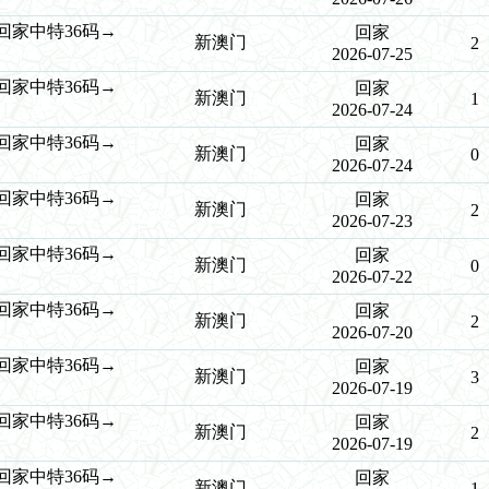
─→回家中特36码→
回家
新澳门
2
2026-07-25
─→回家中特36码→
回家
新澳门
1
2026-07-24
─→回家中特36码→
回家
新澳门
0
2026-07-24
─→回家中特36码→
回家
新澳门
2
2026-07-23
─→回家中特36码→
回家
新澳门
0
2026-07-22
─→回家中特36码→
回家
新澳门
2
2026-07-20
─→回家中特36码→
回家
新澳门
3
2026-07-19
─→回家中特36码→
回家
新澳门
2
2026-07-19
─→回家中特36码→
回家
新澳门
1