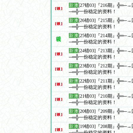
新澳
[27错03]『216期』╬═
─═╬一份稳定的资料！
新澳
[26错03]『215期』╬═
─═╬一份稳定的资料！
新澳
[25错03]『214期』╬═
─═╬一份稳定的资料！
新澳
[24错03]『213期』╬═
─═╬一份稳定的资料！
新澳
[23错03]『212期』╬═
─═╬一份稳定的资料！
新澳
[22错03]『211期』╬═
─═╬一份稳定的资料！
新澳
[21错03]『210期』╬═
─═╬一份稳定的资料！
新澳
[20错03]『209期』╬═
─═╬一份稳定的资料！
新澳
[19错03]『208期』╬═
─═╬一份稳定的资料！