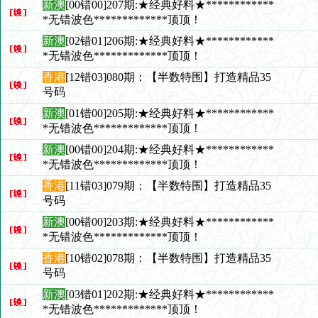
新澳
[00错00]207期:★经典好料★************
*无错波色*************顶顶！
新澳
[02错01]206期:★经典好料★************
*无错波色*************顶顶！
香港
[12错03]080期：【半数特围】打造精品35
号码
新澳
[01错00]205期:★经典好料★************
*无错波色*************顶顶！
新澳
[00错00]204期:★经典好料★************
*无错波色*************顶顶！
香港
[11错03]079期：【半数特围】打造精品35
号码
新澳
[00错00]203期:★经典好料★************
*无错波色*************顶顶！
香港
[10错02]078期：【半数特围】打造精品35
号码
新澳
[03错01]202期:★经典好料★************
*无错波色*************顶顶！