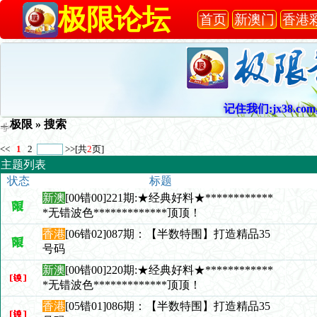
极限论坛
首页
新澳门
香港
记住我们:jx38.com,
极限
» 搜索
<<
1
2
>>
[共
2
页]
主题列表
状态
标题
新澳
[00错00]221期:★经典好料★************
*无错波色*************顶顶！
香港
[06错02]087期：【半数特围】打造精品35
号码
新澳
[00错00]220期:★经典好料★************
*无错波色*************顶顶！
香港
[05错01]086期：【半数特围】打造精品35