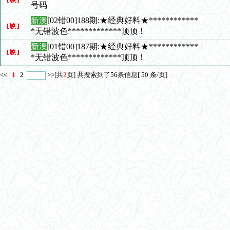
号码
新澳
[02错00]188期:★经典好料★************
*无错波色*************顶顶！
新澳
[01错00]187期:★经典好料★************
*无错波色*************顶顶！
<<
1
2
>>
[共
2
页] 共搜索到了56条信息[ 50 条/页]