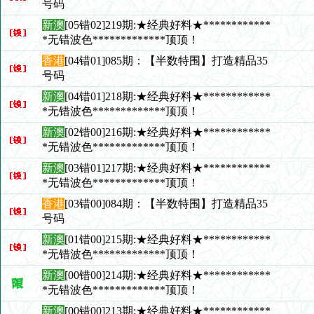
号码
新澳
[05错02]219期:★经典好料★************
*无错波色*************顶顶！
香港
[04错01]085期：【半数特围】打造精品35
号码
新澳
[04错01]218期:★经典好料★************
*无错波色*************顶顶！
新澳
[02错00]216期:★经典好料★************
*无错波色*************顶顶！
新澳
[03错01]217期:★经典好料★************
*无错波色*************顶顶！
香港
[03错00]084期：【半数特围】打造精品35
号码
新澳
[01错00]215期:★经典好料★************
*无错波色*************顶顶！
新澳
[00错00]214期:★经典好料★************
*无错波色*************顶顶！
新澳
[00错00]213期:★经典好料★************