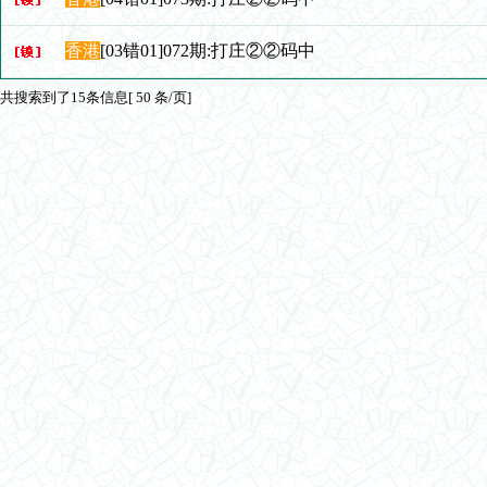
香港
[03错01]072期:打庄②②码中
共搜索到了15条信息[ 50 条/页]