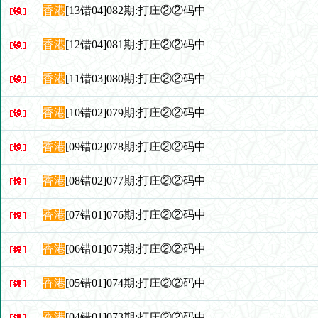
香港
[13错04]082期:打庄②②码中
香港
[12错04]081期:打庄②②码中
香港
[11错03]080期:打庄②②码中
香港
[10错02]079期:打庄②②码中
香港
[09错02]078期:打庄②②码中
香港
[08错02]077期:打庄②②码中
香港
[07错01]076期:打庄②②码中
香港
[06错01]075期:打庄②②码中
香港
[05错01]074期:打庄②②码中
香港
[04错01]073期:打庄②②码中