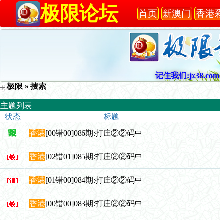
极限论坛
首页
新澳门
香港
记住我们:jx38.com,
极限
» 搜索
主题列表
状态
标题
香港
[00错00]086期:打庄②②码中
香港
[02错01]085期:打庄②②码中
香港
[01错00]084期:打庄②②码中
香港
[00错00]083期:打庄②②码中