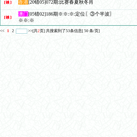
香港
[20错05]072期:比赛春夏秋冬肖
澳门
[05错02]186期※※:※:定位〖③个半波〗
※※:※
<<
1
2
>>
[共
2
页] 共搜索到了53条信息[ 50 条/页]