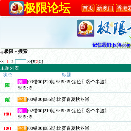
极限论坛
首页
新澳门
香港
记住我们:jx38.com,
极限
» 搜索
<<
1
2
>>
[共
2
页]
主题列表
状态
标题
澳门
[03错00]220期※※:※:定位〖③个半波〗
※※:※
香港
[00错00]086期:比赛春夏秋冬肖
澳门
[02错00]219期※※:※:定位〖③个半波〗
※※:※
香港
[00错00]085期:比赛春夏秋冬肖