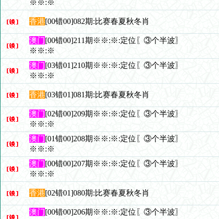
※※:※
香港
[00错00]082期:比赛春夏秋冬肖
澳门
[00错00]211期※※:※:定位〖③个半波〗
※※:※
澳门
[03错01]210期※※:※:定位〖③个半波〗
※※:※
香港
[03错01]081期:比赛春夏秋冬肖
澳门
[02错00]209期※※:※:定位〖③个半波〗
※※:※
澳门
[01错00]208期※※:※:定位〖③个半波〗
※※:※
澳门
[00错00]207期※※:※:定位〖③个半波〗
※※:※
香港
[02错01]080期:比赛春夏秋冬肖
澳门
[00错00]206期※※:※:定位〖③个半波〗