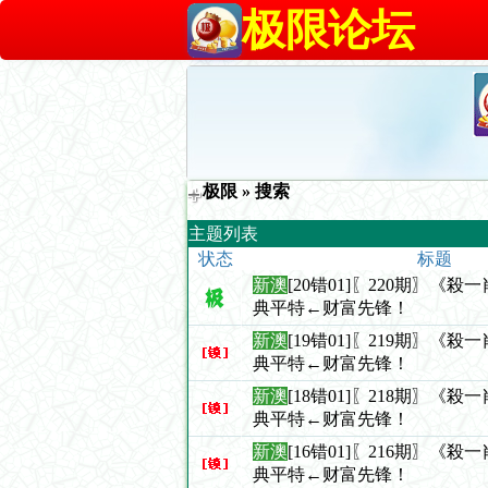
极限论坛
极限
» 搜索
主题列表
状态
标题
新澳
[20错01]〖220期〗《
典平特←财富先锋！
新澳
[19错01]〖219期〗《
典平特←财富先锋！
新澳
[18错01]〖218期〗《
典平特←财富先锋！
新澳
[16错01]〖216期〗《
典平特←财富先锋！