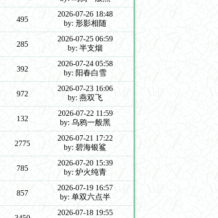
2026-07-26 18:48
495
by: 形影相随
2026-07-25 06:59
285
by: 半支烟
2026-07-24 05:58
392
by: 阳春白雪
2026-07-23 16:06
972
by: 燕双飞
2026-07-22 11:59
132
by: 乌鸦一般黑
2026-07-21 17:22
2775
by: 碧海银鲨
2026-07-20 15:39
785
by: 炉火纯青
2026-07-19 16:57
857
by: 单双六点半
2026-07-18 19:55
3450