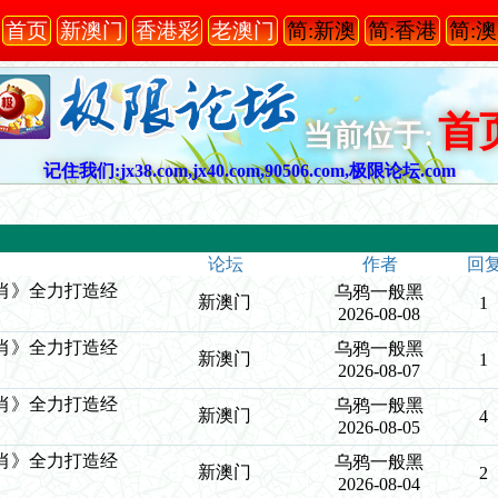
首页
新澳门
香港彩
老澳门
简:新澳
简:香港
简:
首
当前位于:
记住我们:jx38.com,jx40.com,90506.com,极限论坛.com
论坛
作者
回
殺一肖》全力打造经
乌鸦一般黑
新澳门
1
2026-08-08
殺一肖》全力打造经
乌鸦一般黑
新澳门
1
2026-08-07
殺一肖》全力打造经
乌鸦一般黑
新澳门
4
2026-08-05
殺一肖》全力打造经
乌鸦一般黑
新澳门
2
2026-08-04