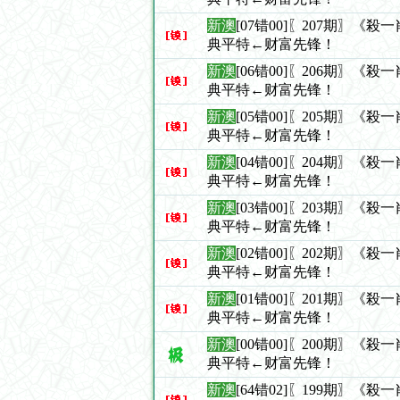
新澳
[07错00]〖207期〗《
典平特←财富先锋！
新澳
[06错00]〖206期〗《
典平特←财富先锋！
新澳
[05错00]〖205期〗《
典平特←财富先锋！
新澳
[04错00]〖204期〗《
典平特←财富先锋！
新澳
[03错00]〖203期〗《
典平特←财富先锋！
新澳
[02错00]〖202期〗《
典平特←财富先锋！
新澳
[01错00]〖201期〗《
典平特←财富先锋！
新澳
[00错00]〖200期〗《
典平特←财富先锋！
新澳
[64错02]〖199期〗《