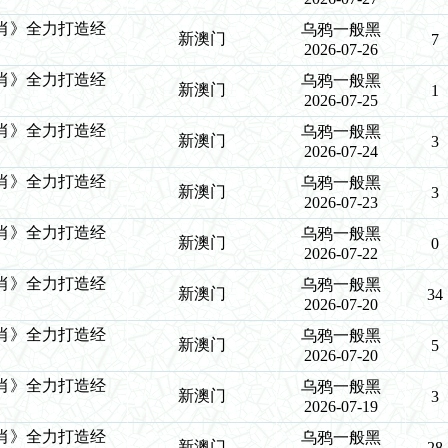
殺一肖》全力打造经
乌鸦一般黑
新澳门
7
2026-07-26
殺一肖》全力打造经
乌鸦一般黑
新澳门
1
2026-07-25
殺一肖》全力打造经
乌鸦一般黑
新澳门
3
2026-07-24
殺一肖》全力打造经
乌鸦一般黑
新澳门
3
2026-07-23
殺一肖》全力打造经
乌鸦一般黑
新澳门
0
2026-07-22
殺一肖》全力打造经
乌鸦一般黑
新澳门
34
2026-07-20
殺一肖》全力打造经
乌鸦一般黑
新澳门
5
2026-07-20
殺一肖》全力打造经
乌鸦一般黑
新澳门
3
2026-07-19
殺一肖》全力打造经
乌鸦一般黑
新澳门
28