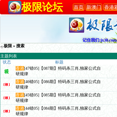
极限论坛
首页
新澳门
香港
记住我们:jx38.com,
极限
» 搜索
主题列表
状态
标题
香港
[47错05]【087期】特码杀三肖,独家公式自
研规律
香港
[46错05]【086期】特码杀三肖,独家公式自
研规律
香港
[45错05]【085期】特码杀三肖,独家公式自
研规律
香港
[44错05]【084期】特码杀三肖,独家公式自
研规律