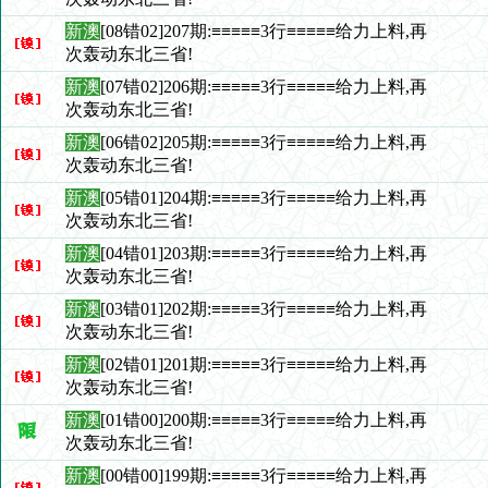
新澳
[08错02]207期:≡≡≡≡≡3行≡≡≡≡≡给力上料,再
次轰动东北三省!
新澳
[07错02]206期:≡≡≡≡≡3行≡≡≡≡≡给力上料,再
次轰动东北三省!
新澳
[06错02]205期:≡≡≡≡≡3行≡≡≡≡≡给力上料,再
次轰动东北三省!
新澳
[05错01]204期:≡≡≡≡≡3行≡≡≡≡≡给力上料,再
次轰动东北三省!
新澳
[04错01]203期:≡≡≡≡≡3行≡≡≡≡≡给力上料,再
次轰动东北三省!
新澳
[03错01]202期:≡≡≡≡≡3行≡≡≡≡≡给力上料,再
次轰动东北三省!
新澳
[02错01]201期:≡≡≡≡≡3行≡≡≡≡≡给力上料,再
次轰动东北三省!
新澳
[01错00]200期:≡≡≡≡≡3行≡≡≡≡≡给力上料,再
次轰动东北三省!
新澳
[00错00]199期:≡≡≡≡≡3行≡≡≡≡≡给力上料,再