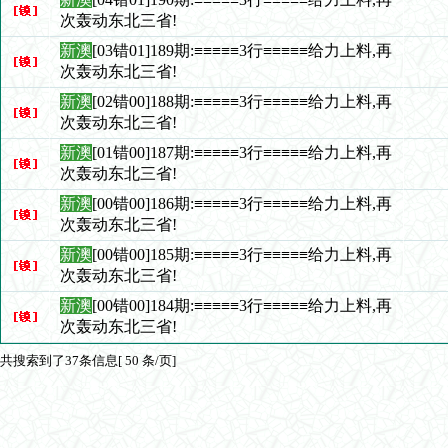
次轰动东北三省!
新澳
[03错01]189期:≡≡≡≡≡3行≡≡≡≡≡给力上料,再
次轰动东北三省!
新澳
[02错00]188期:≡≡≡≡≡3行≡≡≡≡≡给力上料,再
次轰动东北三省!
新澳
[01错00]187期:≡≡≡≡≡3行≡≡≡≡≡给力上料,再
次轰动东北三省!
新澳
[00错00]186期:≡≡≡≡≡3行≡≡≡≡≡给力上料,再
次轰动东北三省!
新澳
[00错00]185期:≡≡≡≡≡3行≡≡≡≡≡给力上料,再
次轰动东北三省!
新澳
[00错00]184期:≡≡≡≡≡3行≡≡≡≡≡给力上料,再
次轰动东北三省!
共搜索到了37条信息[ 50 条/页]