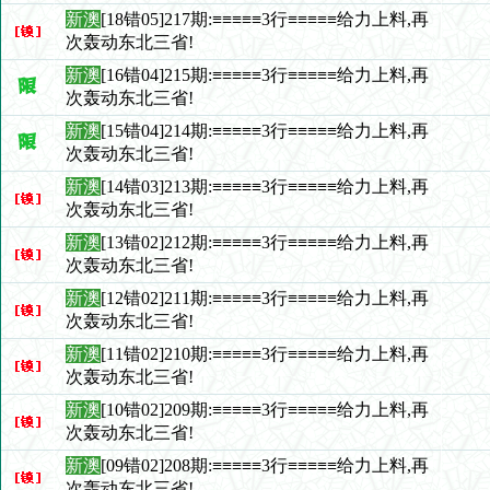
新澳
[18错05]217期:≡≡≡≡≡3行≡≡≡≡≡给力上料,再
次轰动东北三省!
新澳
[16错04]215期:≡≡≡≡≡3行≡≡≡≡≡给力上料,再
次轰动东北三省!
新澳
[15错04]214期:≡≡≡≡≡3行≡≡≡≡≡给力上料,再
次轰动东北三省!
新澳
[14错03]213期:≡≡≡≡≡3行≡≡≡≡≡给力上料,再
次轰动东北三省!
新澳
[13错02]212期:≡≡≡≡≡3行≡≡≡≡≡给力上料,再
次轰动东北三省!
新澳
[12错02]211期:≡≡≡≡≡3行≡≡≡≡≡给力上料,再
次轰动东北三省!
新澳
[11错02]210期:≡≡≡≡≡3行≡≡≡≡≡给力上料,再
次轰动东北三省!
新澳
[10错02]209期:≡≡≡≡≡3行≡≡≡≡≡给力上料,再
次轰动东北三省!
新澳
[09错02]208期:≡≡≡≡≡3行≡≡≡≡≡给力上料,再
次轰动东北三省!