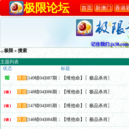
极限论坛
首页
新澳门
香港
记住我们:jx38.com,
极限
» 搜索
主题列表
状态
标题
香港
[149错04]087期：【维他命】〖极品杀肖〗
香港
[148错04]086期：【维他命】〖极品杀肖〗
香港
[147错04]085期：【维他命】〖极品杀肖〗
香港
[146错04]084期：【维他命】〖极品杀肖〗