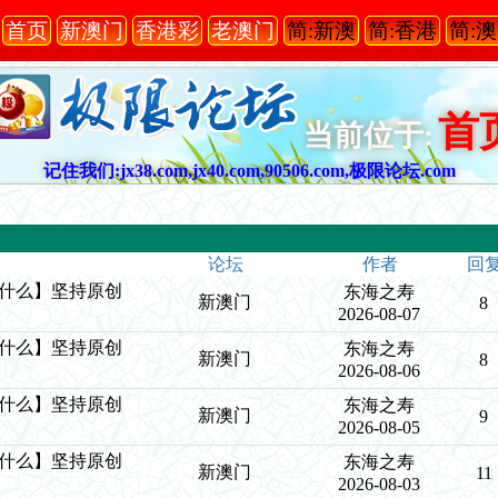
首页
新澳门
香港彩
老澳门
简:新澳
简:香港
简:
首
当前位于:
记住我们:jx38.com,jx40.com,90506.com,极限论坛.com
论坛
作者
回
么中什么】坚持原创
东海之寿
新澳门
8
2026-08-07
么中什么】坚持原创
东海之寿
新澳门
8
2026-08-06
么中什么】坚持原创
东海之寿
新澳门
9
2026-08-05
么中什么】坚持原创
东海之寿
新澳门
11
2026-08-03