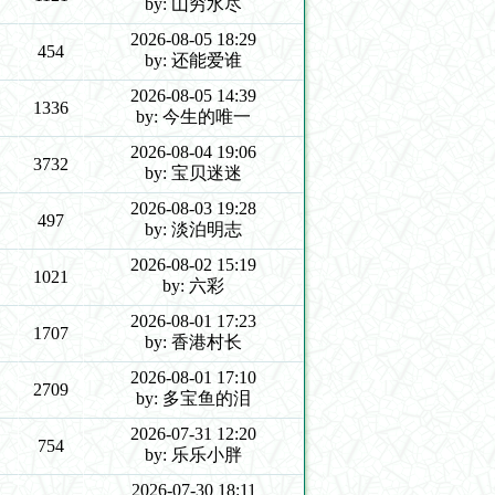
by: 山穷水尽
2026-08-05 18:29
454
by: 还能爱谁
2026-08-05 14:39
1336
by: 今生的唯一
2026-08-04 19:06
3732
by: 宝贝迷迷
2026-08-03 19:28
497
by: 淡泊明志
2026-08-02 15:19
1021
by: 六彩
2026-08-01 17:23
1707
by: 香港村长
2026-08-01 17:10
2709
by: 多宝鱼的泪
2026-07-31 12:20
754
by: 乐乐小胖
2026-07-30 18:11