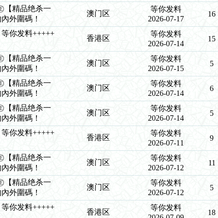
▆█㊣【精品绝杀一
等你发料
澳门区
16
的內外圍碼！
2026-07-17
﹚等你发料+++++
等你发料
香港区
15
2026-07-14
▆█㊣【精品绝杀一
等你发料
澳门区
5
的內外圍碼！
2026-07-15
▆█㊣【精品绝杀一
等你发料
澳门区
6
的內外圍碼！
2026-07-14
▆█㊣【精品绝杀一
等你发料
澳门区
5
的內外圍碼！
2026-07-14
﹚等你发料+++++
等你发料
香港区
9
2026-07-11
▆█㊣【精品绝杀一
等你发料
澳门区
11
的內外圍碼！
2026-07-12
▆█㊣【精品绝杀一
等你发料
澳门区
5
的內外圍碼！
2026-07-12
﹚等你发料+++++
等你发料
香港区
18
2026-07-09