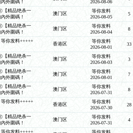
的內外圍碼！
2026-08-06
▆█㊣【精品绝杀一
等你发料
澳门区
5
的內外圍碼！
2026-08-05
▆█㊣【精品绝杀一
等你发料
澳门区
8
的內外圍碼！
2026-08-04
﹚等你发料+++++
等你发料
香港区
33
2026-08-01
▆█㊣【精品绝杀一
等你发料
澳门区
3
的內外圍碼！
2026-08-03
▆█㊣【精品绝杀一
等你发料
澳门区
7
的內外圍碼！
2026-08-01
▆█㊣【精品绝杀一
等你发料
澳门区
8
的內外圍碼！
2026-07-31
﹚等你发料+++++
等你发料
香港区
28
2026-07-30
▆█㊣【精品绝杀一
等你发料
澳门区
4
的內外圍碼！
2026-07-31
﹚等你发料+++++
等你发料