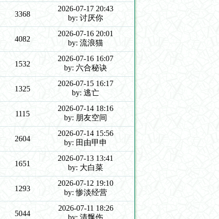
2026-07-17 20:43
3368
by: 讨厌你
2026-07-16 20:01
4082
by: 流浪猫
2026-07-16 16:07
1532
by: 六合秘诀
2026-07-15 16:17
1325
by: 逃亡
2026-07-14 18:16
1115
by: 朋友空间
2026-07-14 15:56
2604
by: 田由甲申
2026-07-13 13:41
1651
by: 大白菜
2026-07-12 19:10
1293
by: 惨淡经营
2026-07-11 18:26
5044
by: 清飘伤