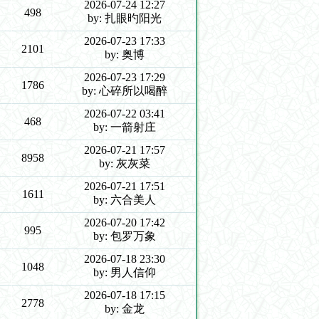
2026-07-24 12:27
498
by: 扎眼旳阳光
2026-07-23 17:33
2101
by: 奥博
2026-07-23 17:29
1786
by: 心碎所以喝醉
2026-07-22 03:41
468
by: 一箭射庄
2026-07-21 17:57
8958
by: 灰灰菜
2026-07-21 17:51
1611
by: 六合美人
2026-07-20 17:42
995
by: 包罗万象
2026-07-18 23:30
1048
by: 男人信仰
2026-07-18 17:15
2778
by: 金龙