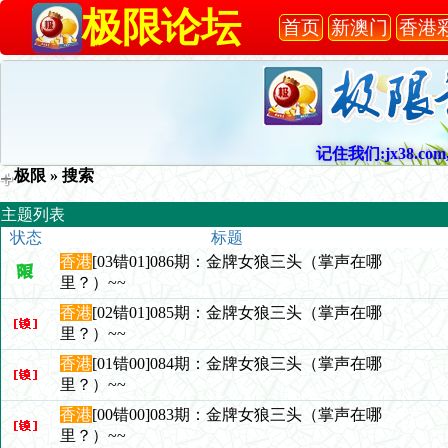
极限论坛
首页
新澳门
香港
记住我们:jx38.com,
极限
» 搜索
主题列表
状态
标题
香港
[03错01]086期：金牌女狼三头（掌声在哪
里？）~~
香港
[02错01]085期：金牌女狼三头（掌声在哪
里？）~~
香港
[01错00]084期：金牌女狼三头（掌声在哪
里？）~~
香港
[00错00]083期：金牌女狼三头（掌声在哪
里？）~~