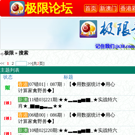
极限论坛
首页
新澳门
香港
记住我们:jx38.com,
极限
» 搜索
<<
1
2
>>
[共
2
页]
主题列表
状态
标题
香港
[07错01]﹛087期﹜【◆用数据统计◆用心
计算家禽野兽◆】
新澳
[11错03]221期:★★▂▃▄▆▇_★实战特六
肖★_▇▆▄▃▂★★
香港
[06错00]﹛086期﹜【◆用数据统计◆用心
计算家禽野兽◆】
新澳
[10错02]220期:★★▂▃▄▆▇_★实战特六