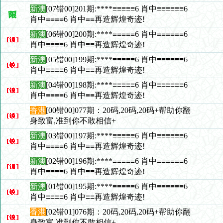
新澳
[07错00]201期:****≡≡≡≡≡6 肖中≡≡≡≡≡≡6
肖中≡≡≡≡6 肖中≡≡再造辉煌奇迹!
新澳
[06错00]200期:****≡≡≡≡≡6 肖中≡≡≡≡≡≡6
肖中≡≡≡≡6 肖中≡≡再造辉煌奇迹!
新澳
[05错00]199期:****≡≡≡≡≡6 肖中≡≡≡≡≡≡6
肖中≡≡≡≡6 肖中≡≡再造辉煌奇迹!
新澳
[04错00]198期:****≡≡≡≡≡6 肖中≡≡≡≡≡≡6
肖中≡≡≡≡6 肖中≡≡再造辉煌奇迹!
香港
[00错00]077期：20码,20码,20码+帮助你翻
身致富,准到你不敢相信+
新澳
[03错00]197期:****≡≡≡≡≡6 肖中≡≡≡≡≡≡6
肖中≡≡≡≡6 肖中≡≡再造辉煌奇迹!
新澳
[02错00]196期:****≡≡≡≡≡6 肖中≡≡≡≡≡≡6
肖中≡≡≡≡6 肖中≡≡再造辉煌奇迹!
新澳
[01错00]195期:****≡≡≡≡≡6 肖中≡≡≡≡≡≡6
肖中≡≡≡≡6 肖中≡≡再造辉煌奇迹!
香港
[02错01]076期：20码,20码,20码+帮助你翻
身致富,准到你不敢相信+