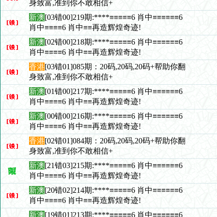
身致富,准到你不敢相信+
新澳
[03错00]219期:****≡≡≡≡≡6 肖中≡≡≡≡≡≡6
肖中≡≡≡≡6 肖中≡≡再造辉煌奇迹!
新澳
[02错00]218期:****≡≡≡≡≡6 肖中≡≡≡≡≡≡6
肖中≡≡≡≡6 肖中≡≡再造辉煌奇迹!
香港
[03错01]085期：20码,20码,20码+帮助你翻
身致富,准到你不敢相信+
新澳
[01错00]217期:****≡≡≡≡≡6 肖中≡≡≡≡≡≡6
肖中≡≡≡≡6 肖中≡≡再造辉煌奇迹!
新澳
[00错00]216期:****≡≡≡≡≡6 肖中≡≡≡≡≡≡6
肖中≡≡≡≡6 肖中≡≡再造辉煌奇迹!
香港
[02错01]084期：20码,20码,20码+帮助你翻
身致富,准到你不敢相信+
新澳
[21错03]215期:****≡≡≡≡≡6 肖中≡≡≡≡≡≡6
肖中≡≡≡≡6 肖中≡≡再造辉煌奇迹!
新澳
[20错02]214期:****≡≡≡≡≡6 肖中≡≡≡≡≡≡6
肖中≡≡≡≡6 肖中≡≡再造辉煌奇迹!
新澳
[19错01]213期:****≡≡≡≡≡6 肖中≡≡≡≡≡≡6