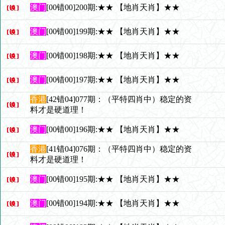
澳门
[00错00]200期:★★ 【地肖天肖】★★
澳门
[00错00]199期:★★ 【地肖天肖】★★
澳门
[00错00]198期:★★ 【地肖天肖】★★
澳门
[00错00]197期:★★ 【地肖天肖】★★
香港
[42错04]077期：（平特四肖中）稳定的资
料才是硬道理！
澳门
[00错00]196期:★★ 【地肖天肖】★★
香港
[41错04]076期：（平特四肖中）稳定的资
料才是硬道理！
澳门
[00错00]195期:★★ 【地肖天肖】★★
澳门
[00错00]194期:★★ 【地肖天肖】★★