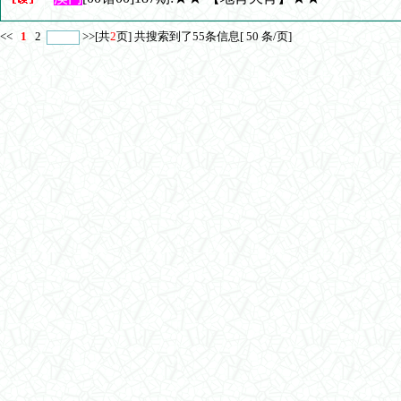
<<
1
2
>>
[共
2
页] 共搜索到了55条信息[ 50 条/页]