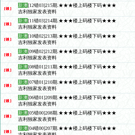
新澳
[12错03]215期.★★★楼上码楼下码★★★
吉利独家发表资料
新澳
[11错03]214期.★★★楼上码楼下码★★★
吉利独家发表资料
新澳
[10错02]213期.★★★楼上码楼下码★★★
吉利独家发表资料
新澳
[09错02]212期.★★★楼上码楼下码★★★
吉利独家发表资料
新澳
[08错01]211期.★★★楼上码楼下码★★★
吉利独家发表资料
新澳
[07错01]210期.★★★楼上码楼下码★★★
吉利独家发表资料
新澳
[06错01]209期.★★★楼上码楼下码★★★
吉利独家发表资料
新澳
[05错00]208期.★★★楼上码楼下码★★★
吉利独家发表资料
新澳
[04错00]207期.★★★楼上码楼下码★★★
吉利独家发表资料