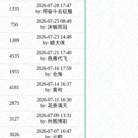
2026-07-28 17:47
1335
by: 用奋斗去征服
2026-07-25 08:49
750
by: 沐猴而冠
2026-07-23 14:48
1389
by: 睹大侠
2026-07-21 17:40
4535
by: 燕雁代飞
2026-07-16 17:59
1955
by: 仓海
2026-07-14 16:37
4181
by: 黄何
2026-07-11 16:30
2875
by: 花香满天
2026-07-09 13:31
3127
by: 外围博彩
2026-07-07 16:47
3026
by: 云鹤