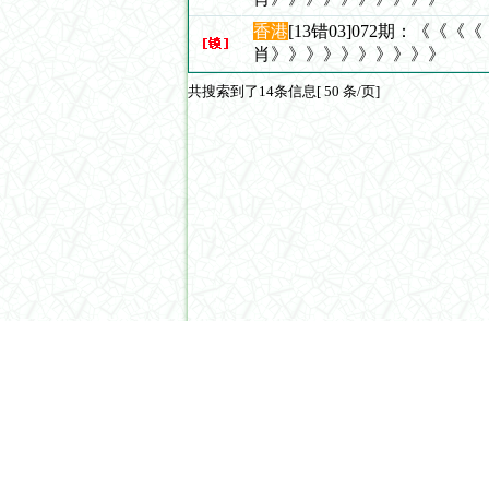
香港
[13错03]072期：《《
肖》》》》》》》》》》
共搜索到了14条信息[ 50 条/页]