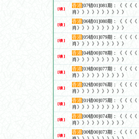
香港
[07错01]081期：《《
肖》》》》》》》》》》
香港
[06错01]080期：《《
肖》》》》》》》》》》
香港
[05错01]079期：《《
肖》》》》》》》》》》
香港
[04错00]078期：《《
肖》》》》》》》》》》
香港
[03错00]077期：《《
肖》》》》》》》》》》
香港
[02错00]076期：《《
肖》》》》》》》》》》
香港
[01错00]075期：《《
肖》》》》》》》》》》
香港
[00错00]074期：《《
肖》》》》》》》》》》
香港
[00错00]073期：《《
肖》》》》》》》》》》