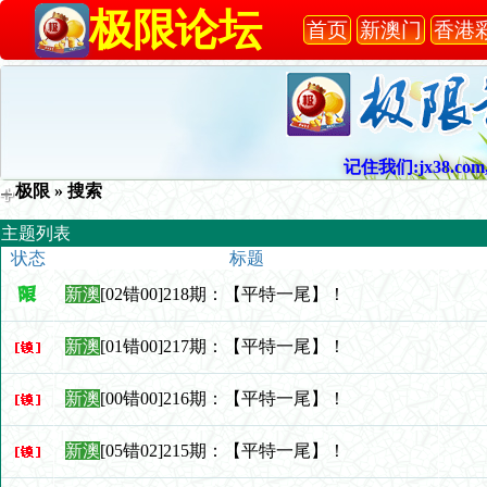
极限论坛
首页
新澳门
香港
记住我们:jx38.com,
极限
» 搜索
主题列表
状态
标题
新澳
[02错00]218期：【平特一尾】！
新澳
[01错00]217期：【平特一尾】！
新澳
[00错00]216期：【平特一尾】！
新澳
[05错02]215期：【平特一尾】！