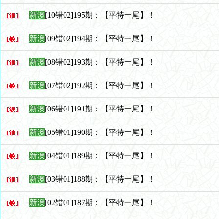
新澳
[10错02]195期：【平特一尾】！
新澳
[09错02]194期：【平特一尾】！
新澳
[08错02]193期：【平特一尾】！
新澳
[07错02]192期：【平特一尾】！
新澳
[06错01]191期：【平特一尾】！
新澳
[05错01]190期：【平特一尾】！
新澳
[04错01]189期：【平特一尾】！
新澳
[03错01]188期：【平特一尾】！
新澳
[02错01]187期：【平特一尾】！