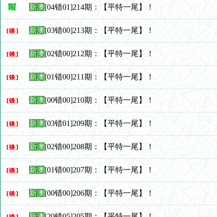
新澳
[04错01]214期：【平特一尾】！
新澳
[03错00]213期：【平特一尾】！
新澳
[02错00]212期：【平特一尾】！
新澳
[01错00]211期：【平特一尾】！
新澳
[00错00]210期：【平特一尾】！
新澳
[03错01]209期：【平特一尾】！
新澳
[02错00]208期：【平特一尾】！
新澳
[01错00]207期：【平特一尾】！
新澳
[00错00]206期：【平特一尾】！
新澳
[20错05]205期：【平特一尾】！