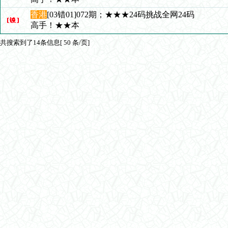
香港
[03错01]072期；★★★24码挑战全网24码
高手！★★本
共搜索到了14条信息[ 50 条/页]