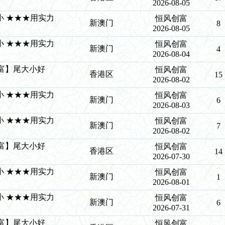
2026-08-05
 大小 ★★★用实力
恒风创富
新澳门
8
2026-08-05
 大小 ★★★用实力
恒风创富
新澳门
4
2026-08-04
风创富】尾大小好
恒风创富
香港区
15
2026-08-02
 大小 ★★★用实力
恒风创富
新澳门
6
2026-08-03
 大小 ★★★用实力
恒风创富
新澳门
7
2026-08-02
风创富】尾大小好
恒风创富
香港区
14
2026-07-30
 大小 ★★★用实力
恒风创富
新澳门
1
2026-08-01
 大小 ★★★用实力
恒风创富
新澳门
6
2026-07-31
风创富】尾大小好
恒风创富