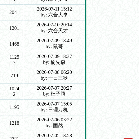
2026-07-11 15:12
2041
by: 六合大亨
2026-07-10 20:14
1201
by: 六合天才
2026-07-09 18:49
1468
by: 鼠哥
2026-07-09 18:37
1125
by: 榆先森
7
2026-07-08 06:20
719
by: 一日三秋
2026-07-07 20:27
1024
by: 杜子腾
2
2026-07-07 15:05
1195
by: 日理万机
2026-07-06 03:22
1218
by: 固然
2026-07-05 18:58
2781