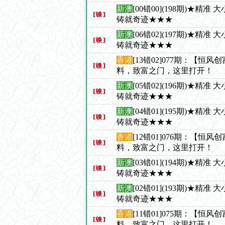
新澳
[00错00](198期)★精准
铸就奇迹★★★
新澳
[06错02](197期)★精准
铸就奇迹★★★
香港
[13错02]077期：【恒
料，致富之门，这里打开！
新澳
[05错02](196期)★精准
铸就奇迹★★★
新澳
[04错01](195期)★精准
铸就奇迹★★★
香港
[12错01]076期：【恒
料，致富之门，这里打开！
新澳
[03错01](194期)★精准
铸就奇迹★★★
新澳
[02错01](193期)★精准
铸就奇迹★★★
香港
[11错01]075期：【恒
料，致富之门，这里打开！