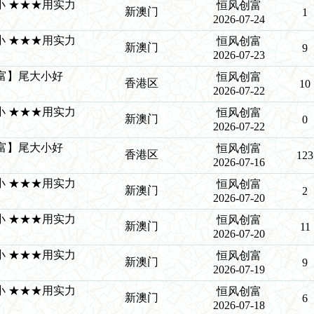
 大小 ★★★用实力
恒风创富
新澳门
1
2026-07-24
 大小 ★★★用实力
恒风创富
新澳门
9
2026-07-23
风创富】尾大小好
恒风创富
香港区
10
2026-07-22
 大小 ★★★用实力
恒风创富
新澳门
0
2026-07-22
风创富】尾大小好
恒风创富
香港区
123
2026-07-16
 大小 ★★★用实力
恒风创富
新澳门
2
2026-07-20
 大小 ★★★用实力
恒风创富
新澳门
11
2026-07-20
 大小 ★★★用实力
恒风创富
新澳门
9
2026-07-19
 大小 ★★★用实力
恒风创富
新澳门
6
2026-07-18