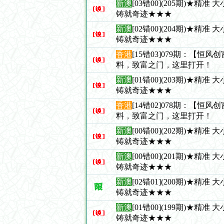
新澳
[03错00](205期)★精准
铸就奇迹★★★
新澳
[02错00](204期)★精准
铸就奇迹★★★
香港
[15错03]079期：【恒
料，致富之门，这里打开！
新澳
[01错00](203期)★精准
铸就奇迹★★★
香港
[14错02]078期：【恒
料，致富之门，这里打开！
新澳
[00错00](202期)★精准
铸就奇迹★★★
新澳
[00错00](201期)★精准
铸就奇迹★★★
新澳
[02错01](200期)★精准
铸就奇迹★★★
新澳
[01错00](199期)★精准
铸就奇迹★★★