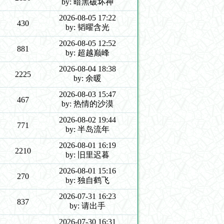
by: 暗黑破坏神
2026-08-05 17:22
430
by: 韬曜含光
2026-08-05 12:52
881
by: 超越巅峰
2026-08-04 18:38
2225
by: 余暖
2026-08-03 15:47
467
by: 热情的沙漠
2026-08-02 19:44
771
by: 半岛流年
2026-08-01 16:19
2210
by: 旧里迟暮
2026-08-01 15:16
270
by: 独自鹤飞
2026-07-31 16:23
837
by: 请出手
2026-07-30 16:31