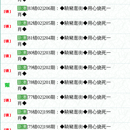
新澳
[83错02]206期：◆騎豬逛街◆用心烧死一
肖◆
新澳
[82错02]205期：◆騎豬逛街◆用心烧死一
肖◆
新澳
[81错02]204期：◆騎豬逛街◆用心烧死一
肖◆
新澳
[80错02]203期：◆騎豬逛街◆用心烧死一
肖◆
新澳
[79错02]202期：◆騎豬逛街◆用心烧死一
肖◆
新澳
[78错02]201期：◆騎豬逛街◆用心烧死一
肖◆
新澳
[77错02]200期：◆騎豬逛街◆用心烧死一
肖◆
新澳
[76错02]199期：◆騎豬逛街◆用心烧死一
肖◆
新澳
[75错02]198期：◆騎豬逛街◆用心烧死一