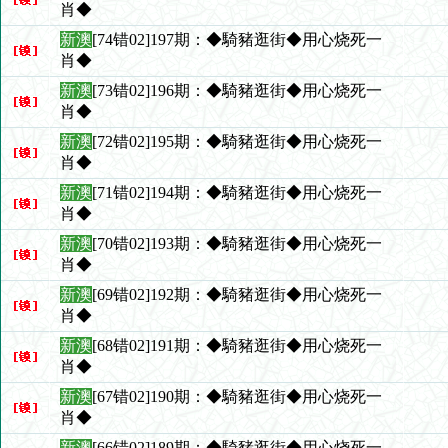
肖◆
新澳
[74错02]197期：◆騎豬逛街◆用心烧死一
肖◆
新澳
[73错02]196期：◆騎豬逛街◆用心烧死一
肖◆
新澳
[72错02]195期：◆騎豬逛街◆用心烧死一
肖◆
新澳
[71错02]194期：◆騎豬逛街◆用心烧死一
肖◆
新澳
[70错02]193期：◆騎豬逛街◆用心烧死一
肖◆
新澳
[69错02]192期：◆騎豬逛街◆用心烧死一
肖◆
新澳
[68错02]191期：◆騎豬逛街◆用心烧死一
肖◆
新澳
[67错02]190期：◆騎豬逛街◆用心烧死一
肖◆
新澳
[66错02]189期：◆騎豬逛街◆用心烧死一