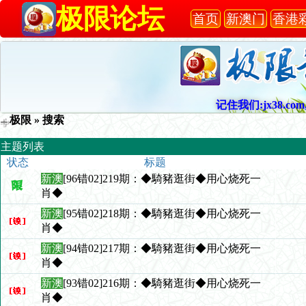
极限论坛
首页
新澳门
香港
记住我们:jx38.com,
极限
» 搜索
主题列表
状态
标题
新澳
[96错02]219期：◆騎豬逛街◆用心烧死一
肖◆
新澳
[95错02]218期：◆騎豬逛街◆用心烧死一
肖◆
新澳
[94错02]217期：◆騎豬逛街◆用心烧死一
肖◆
新澳
[93错02]216期：◆騎豬逛街◆用心烧死一
肖◆