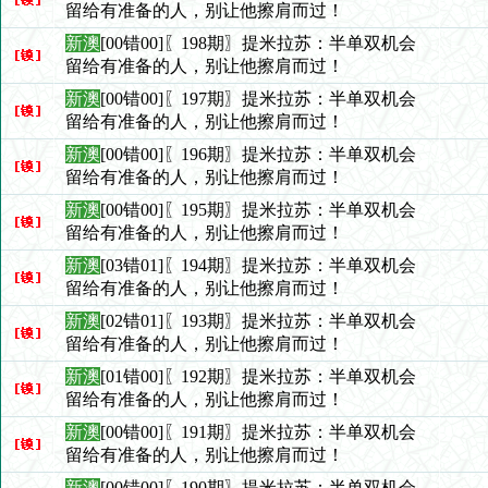
留给有准备的人，别让他擦肩而过！
新澳
[00错00]〖198期〗提米拉苏：半单双机会
留给有准备的人，别让他擦肩而过！
新澳
[00错00]〖197期〗提米拉苏：半单双机会
留给有准备的人，别让他擦肩而过！
新澳
[00错00]〖196期〗提米拉苏：半单双机会
留给有准备的人，别让他擦肩而过！
新澳
[00错00]〖195期〗提米拉苏：半单双机会
留给有准备的人，别让他擦肩而过！
新澳
[03错01]〖194期〗提米拉苏：半单双机会
留给有准备的人，别让他擦肩而过！
新澳
[02错01]〖193期〗提米拉苏：半单双机会
留给有准备的人，别让他擦肩而过！
新澳
[01错00]〖192期〗提米拉苏：半单双机会
留给有准备的人，别让他擦肩而过！
新澳
[00错00]〖191期〗提米拉苏：半单双机会
留给有准备的人，别让他擦肩而过！
新澳
[00错00]〖190期〗提米拉苏：半单双机会