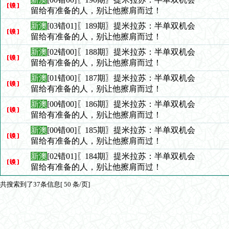
留给有准备的人，别让他擦肩而过！
新澳
[03错01]〖189期〗提米拉苏：半单双机会
留给有准备的人，别让他擦肩而过！
新澳
[02错00]〖188期〗提米拉苏：半单双机会
留给有准备的人，别让他擦肩而过！
新澳
[01错00]〖187期〗提米拉苏：半单双机会
留给有准备的人，别让他擦肩而过！
新澳
[00错00]〖186期〗提米拉苏：半单双机会
留给有准备的人，别让他擦肩而过！
新澳
[00错00]〖185期〗提米拉苏：半单双机会
留给有准备的人，别让他擦肩而过！
新澳
[02错01]〖184期〗提米拉苏：半单双机会
留给有准备的人，别让他擦肩而过！
共搜索到了37条信息[ 50 条/页]