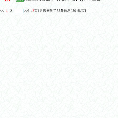
<<
1
2
>>
[共
2
页] 共搜索到了55条信息[ 50 条/页]