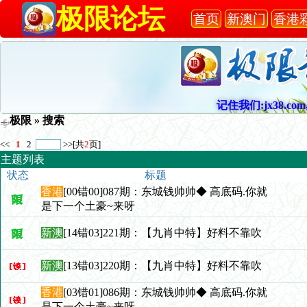
极限论坛
首页
新澳门
香港
记住我们:jx38.com,
极限
» 搜索
<<
1
2
>>
[共
2
页]
主题列表
状态
标题
香港
[00错00]087期：东城钱帅帅◆ 高底码.你就
是下一个土豪~来呀
新澳
[14错03]221期：【九肖中特】好料不靠吹
新澳
[13错03]220期：【九肖中特】好料不靠吹
香港
[03错01]086期：东城钱帅帅◆ 高底码.你就
是下一个土豪~来呀