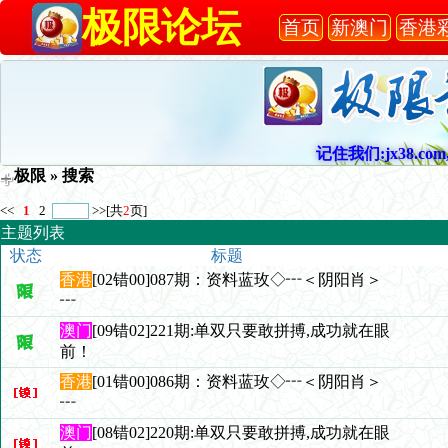
极限论坛
首页
新澳门
香港
记住我们:jx38.com,
极限
» 搜索
<<
1
2
>>
[共
2
页]
主题列表
状态
标题
香港
[02错00]087期：资料蓝玫◇┅＜阴阳肖＞
┅
澳门
[09错02]221期:单双只要敢拼搏,成功就在眼
前！
香港
[01错00]086期：资料蓝玫◇┅＜阴阳肖＞
┅
澳门
[08错02]220期:单双只要敢拼搏,成功就在眼