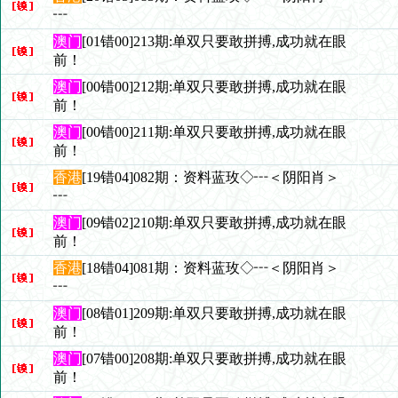
┅
澳门
[01错00]213期:单双只要敢拼搏,成功就在眼
前！
澳门
[00错00]212期:单双只要敢拼搏,成功就在眼
前！
澳门
[00错00]211期:单双只要敢拼搏,成功就在眼
前！
香港
[19错04]082期：资料蓝玫◇┅＜阴阳肖＞
┅
澳门
[09错02]210期:单双只要敢拼搏,成功就在眼
前！
香港
[18错04]081期：资料蓝玫◇┅＜阴阳肖＞
┅
澳门
[08错01]209期:单双只要敢拼搏,成功就在眼
前！
澳门
[07错00]208期:单双只要敢拼搏,成功就在眼
前！