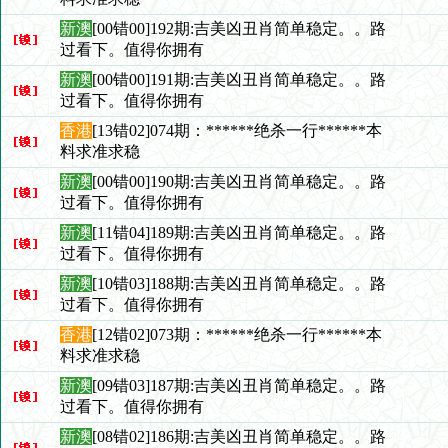
新澳
[00错00]192期:吉美凶丑肖简单稳定。。路
过看下。值得你拥有
新澳
[00错00]191期:吉美凶丑肖简单稳定。。路
过看下。值得你拥有
香港
[13错02]074期：******绝杀一行******本
料求准求稳
新澳
[00错00]190期:吉美凶丑肖简单稳定。。路
过看下。值得你拥有
新澳
[11错04]189期:吉美凶丑肖简单稳定。。路
过看下。值得你拥有
新澳
[10错03]188期:吉美凶丑肖简单稳定。。路
过看下。值得你拥有
香港
[12错02]073期：******绝杀一行******本
料求准求稳
新澳
[09错03]187期:吉美凶丑肖简单稳定。。路
过看下。值得你拥有
新澳
[08错02]186期:吉美凶丑肖简单稳定。。路