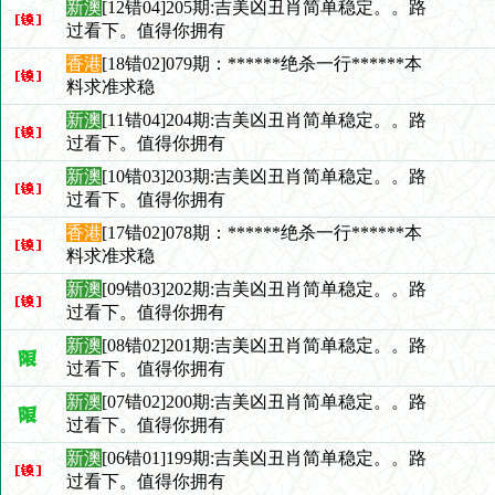
新澳
[12错04]205期:吉美凶丑肖简单稳定。。路
过看下。值得你拥有
香港
[18错02]079期：******绝杀一行******本
料求准求稳
新澳
[11错04]204期:吉美凶丑肖简单稳定。。路
过看下。值得你拥有
新澳
[10错03]203期:吉美凶丑肖简单稳定。。路
过看下。值得你拥有
香港
[17错02]078期：******绝杀一行******本
料求准求稳
新澳
[09错03]202期:吉美凶丑肖简单稳定。。路
过看下。值得你拥有
新澳
[08错02]201期:吉美凶丑肖简单稳定。。路
过看下。值得你拥有
新澳
[07错02]200期:吉美凶丑肖简单稳定。。路
过看下。值得你拥有
新澳
[06错01]199期:吉美凶丑肖简单稳定。。路
过看下。值得你拥有