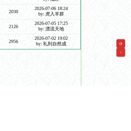
2026-07-06 18:24
2030
by: 虎入羊群
2026-07-05 17:25
2126
by: 漂流天地
2026-07-02 19:02
2956
by: 礼到自然成
⟳
↑