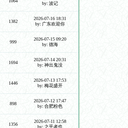
1064
by: 波记
2026-07-16 18:31
1382
by: 广东欢迎你
2026-07-15 09:20
999
by: 德海
2026-07-14 20:31
1694
by: 神出鬼没
2026-07-13 17:53
1446
by: 梅花盛开
2026-07-12 17:47
898
by: 合肥粉色
2026-07-11 12:58
1356
by: 之乎者也