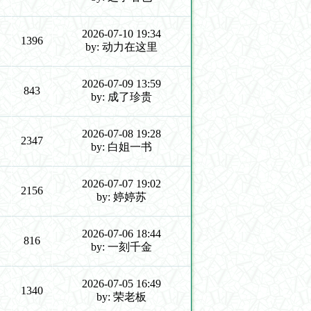
2026-07-10 19:34
1396
by: 动力在这里
2026-07-09 13:59
843
by: 成了珍贵
2026-07-08 19:28
2347
by: 白姐一书
2026-07-07 19:02
2156
by: 婷婷苏
2026-07-06 18:44
816
by: 一刻千金
2026-07-05 16:49
1340
by: 荣老板