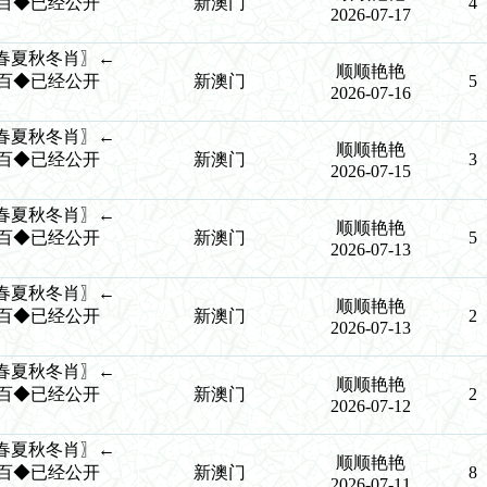
百◆已经公开
新澳门
4
2026-07-17
威〖春夏秋冬肖〗←
顺顺艳艳
百◆已经公开
新澳门
5
2026-07-16
威〖春夏秋冬肖〗←
顺顺艳艳
百◆已经公开
新澳门
3
2026-07-15
威〖春夏秋冬肖〗←
顺顺艳艳
百◆已经公开
新澳门
5
2026-07-13
威〖春夏秋冬肖〗←
顺顺艳艳
百◆已经公开
新澳门
2
2026-07-13
威〖春夏秋冬肖〗←
顺顺艳艳
百◆已经公开
新澳门
2
2026-07-12
威〖春夏秋冬肖〗←
顺顺艳艳
百◆已经公开
新澳门
8
2026-07-11