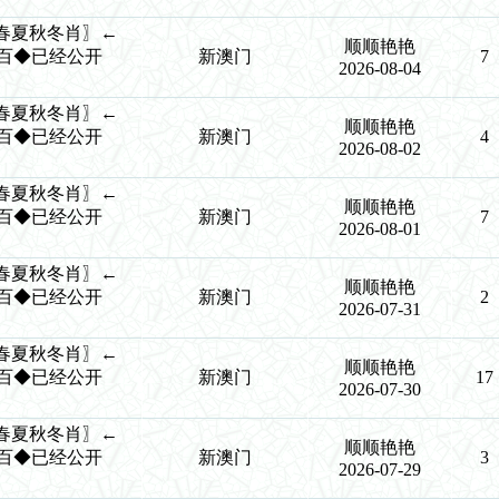
威〖春夏秋冬肖〗←
顺顺艳艳
百◆已经公开
新澳门
7
2026-08-04
威〖春夏秋冬肖〗←
顺顺艳艳
百◆已经公开
新澳门
4
2026-08-02
威〖春夏秋冬肖〗←
顺顺艳艳
百◆已经公开
新澳门
7
2026-08-01
威〖春夏秋冬肖〗←
顺顺艳艳
百◆已经公开
新澳门
2
2026-07-31
威〖春夏秋冬肖〗←
顺顺艳艳
百◆已经公开
新澳门
17
2026-07-30
威〖春夏秋冬肖〗←
顺顺艳艳
百◆已经公开
新澳门
3
2026-07-29