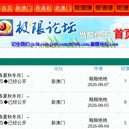
首页
新澳门
香港彩
老澳门
简:新澳
简:香港
简:
首
当前位于:
记住我们:jx38.com,jx40.com,90506.com,极限论坛.com
论坛
作者
回
威〖春夏秋冬肖〗←
顺顺艳艳
百◆已经公开
新澳门
7
2026-08-07
威〖春夏秋冬肖〗←
顺顺艳艳
百◆已经公开
新澳门
9
2026-08-05
威〖春夏秋冬肖〗←
顺顺艳艳
百◆已经公开
新澳门
5
2026-08-04