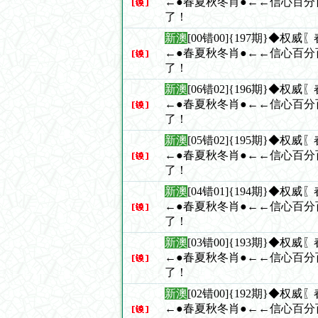
←●春夏秋冬肖●←←信心百分
了！
新澳
[00错00]{197期}◆权
←●春夏秋冬肖●←←信心百分
了！
新澳
[06错02]{196期}◆权
←●春夏秋冬肖●←←信心百分
了！
新澳
[05错02]{195期}◆权
←●春夏秋冬肖●←←信心百分
了！
新澳
[04错01]{194期}◆权
←●春夏秋冬肖●←←信心百分
了！
新澳
[03错00]{193期}◆权
←●春夏秋冬肖●←←信心百分
了！
新澳
[02错00]{192期}◆权
←●春夏秋冬肖●←←信心百分