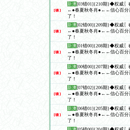
新澳
[03错01]{210期}◆权
←●春夏秋冬肖●←←信心百分
了！
新澳
[02错00]{209期}◆权
←●春夏秋冬肖●←←信心百分
了！
新澳
[01错00]{208期}◆权
←●春夏秋冬肖●←←信心百分
了！
新澳
[00错00]{207期}◆权
←●春夏秋冬肖●←←信心百分
了！
新澳
[07错02]{206期}◆权
←●春夏秋冬肖●←←信心百分
了！
新澳
[06错01]{205期}◆权
←●春夏秋冬肖●←←信心百分
了！
新澳
[05错00]{204期}◆权