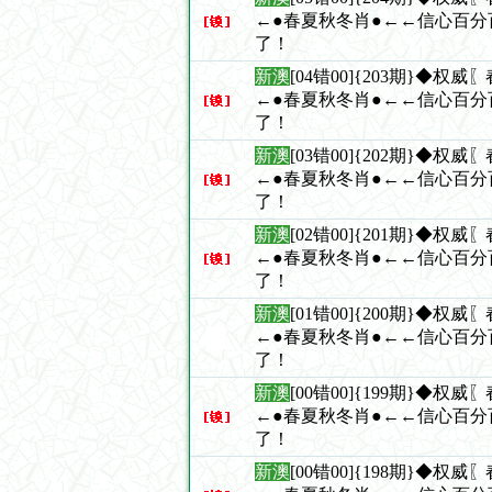
←●春夏秋冬肖●←←信心百分
了！
新澳
[04错00]{203期}◆权
←●春夏秋冬肖●←←信心百分
了！
新澳
[03错00]{202期}◆权
←●春夏秋冬肖●←←信心百分
了！
新澳
[02错00]{201期}◆权
←●春夏秋冬肖●←←信心百分
了！
新澳
[01错00]{200期}◆权
←●春夏秋冬肖●←←信心百分
了！
新澳
[00错00]{199期}◆权
←●春夏秋冬肖●←←信心百分
了！
新澳
[00错00]{198期}◆权