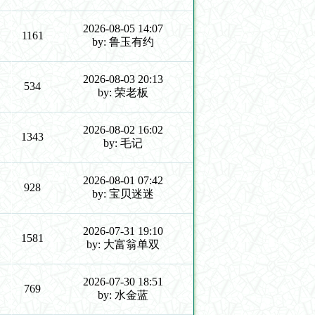
2026-08-05 14:07
1161
by: 鲁玉有约
2026-08-03 20:13
534
by: 荣老板
2026-08-02 16:02
1343
by: 毛记
2026-08-01 07:42
928
by: 宝贝迷迷
2026-07-31 19:10
1581
by: 大富翁单双
2026-07-30 18:51
769
by: 水金蓝