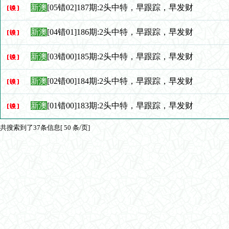
新澳
[05错02]187期:2头中特，早跟踪，早发财
新澳
[04错01]186期:2头中特，早跟踪，早发财
新澳
[03错00]185期:2头中特，早跟踪，早发财
新澳
[02错00]184期:2头中特，早跟踪，早发财
新澳
[01错00]183期:2头中特，早跟踪，早发财
共搜索到了37条信息[ 50 条/页]