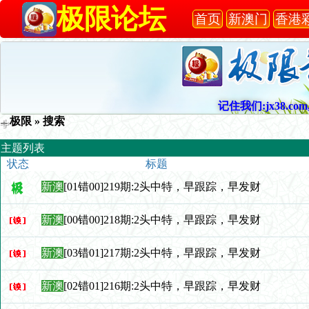
极限论坛
首页
新澳门
香港
记住我们:jx38.com,
极限
» 搜索
主题列表
状态
标题
新澳
[01错00]219期:2头中特，早跟踪，早发财
新澳
[00错00]218期:2头中特，早跟踪，早发财
新澳
[03错01]217期:2头中特，早跟踪，早发财
新澳
[02错01]216期:2头中特，早跟踪，早发财